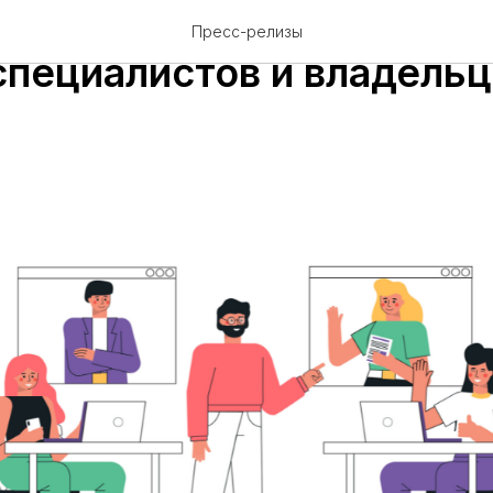
о работе с персоналом п
Пресс-релизы
специалистов и владельц