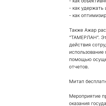
- как объектив
- как удержать
- как оптимизи
Также Ажар рас
“ТАМЕРЛАН”. Эт
действия сотру
использование 
помощью осущес
отчетов.
Митап бесплатн
Мероприятие п
оказания госуд