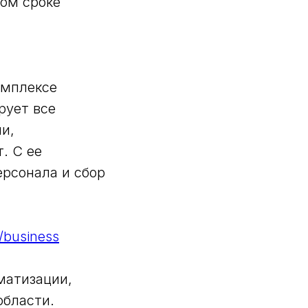
ном сроке
омплексе
рует все
и,
. С ее
рсонала и сбор
z/business
матизации,
области.