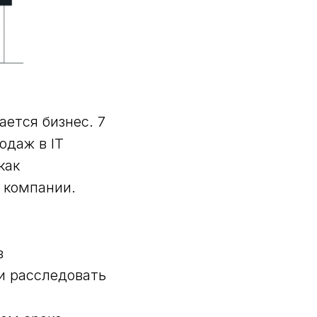
ется бизнес. 7
одаж в IT
как
и компании.
в
и расследовать