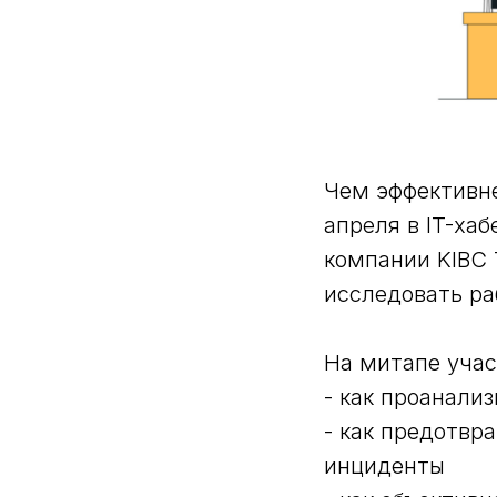
Чем эффективне
апреля в IT-ха
компании KIBC 
исследовать ра
На митапе учас
- как проанали
- как предотвр
инциденты