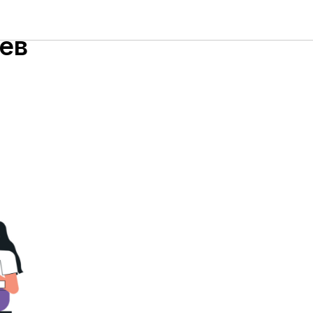
ройдет
ев