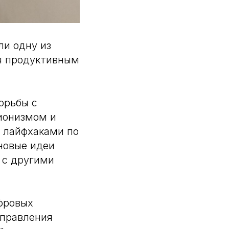
ли одну из
ся продуктивным
орьбы с
ционизмом и
 лайфхаками по
новые идеи
 с другими
фровых
управления