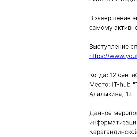
В завершение э
самому активн
Выступление сп
https://www.yo
Когда: 12 сентя
Место: IT-hub 
Алалыкина, 12
Данное меропри
информатизации
Карагандинской