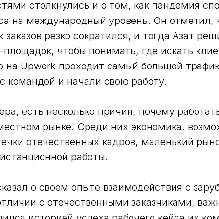
тями столкнулись и о том, как пандемия сп
са на международный уровень. Он отметил, 
к заказов резко сократился, и тогда Азат ре
-площадок, чтобы понимать, где искать клие
о на Upwork проходит самый большой трафик
с командой и начали свою работу.
ера, есть несколько причин, почему работат
местном рынке. Среди них экономика, возмо
ечки отечественных кадров, маленький рыно
дистанционной работы.
сказал о своем опыте взаимодействия с зар
отличии с отечественными заказчиками, важн
лился историей успеха рабочего кейса их ко