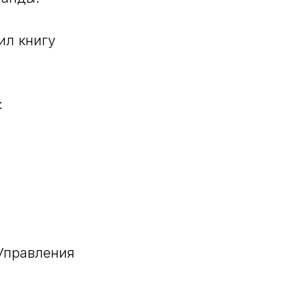
ил книгу
:
Управления