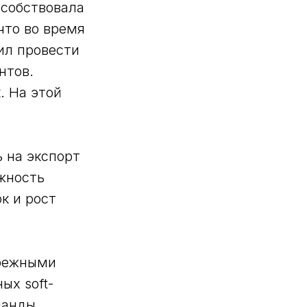
особствовала
что во время
шил провести
нтов.
. На этой
ь на экспорт
жность
к и рост
убежными
ых soft-
манды.