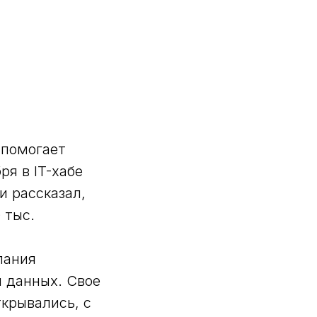
 помогает
ря в IT-хабе
и рассказал,
 тыс.
пания
и данных. Свое
ткрывались, с