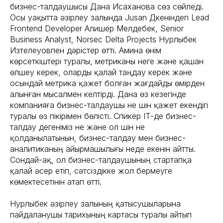
бизнес-талдаушысы Дана Исаханова сөз сөйледі.
Осы уақытта әзірлеу залында Jusan Дүкеніндегі Lead
Frontend Developer Алишер Мелдебек, Senior
Business Analyst, Norsec Delta Projects Нурлыбек
Изтелеуовпен дәрістер өтті. Амина өнім
көрсеткіштері туралы, метриканы неге және қашан
өлшеу керек, оларды қалай таңдау керек және
осындай метрика қажет болған жағдайды өмірден
алынған мысалмен келтірді. Дана өз кезегінде
компанияға бизнес-талдаушы не үшін қажет екендігі
туралы өз пікірімен бөлісті. Спикер ІТ-де бизнес-
талдау дегеніміз не және ол үшін не
қолданылатынын, бизнес-талдау мен бизнес-
аналитиканың айырмашылығы неде екенін айтты.
Сондай-ақ, ол бизнес-талдаушының стартапқа
қалай әсер етіп, сәтсіздікке жол бермеуге
көмектесетінін атап өтті.
Нурлыбек әзірлеу залының қатысушыларына
пайдаланушы тарихының картасы туралы айтып