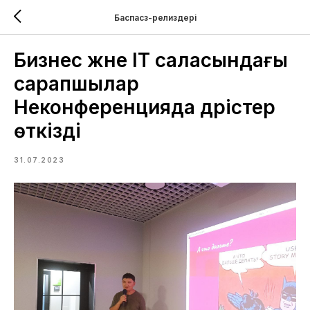
Баспасөз-релиздері
Бизнес және IT саласындағы
сарапшылар
Неконференцияда дәрістер
өткізді
31.07.2023