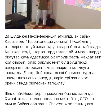
28 шілде күні Неконференция өткізілді, ай сайын
Қарағанды "Терриконовая долина" ІТ-хабының
өкілдері оның ұйымдастырушылары болып табылады.
Кәсіпкерлерді, стартаптарды және айти мамандарды
біртұтас қауымдастыққа біріктіруді басты мақсат етіп
қоя отырып, олар барлық ниет білдірушілерді
өздерінің нетворкинг іс-шараларына қосылуға
шақырды. Дәстүр бойынша ол екі бөлімнен тұрды:
шақырылған спикерлердің дәрістері және кофе-
брейк үстінде бірлескен талқылау.
Шілде айыНеконференциясының бизнес залында
Qwant жоғары технологиялар мектебінің СЕО-сы
Амина Байкенова және Chevron жобасының аға