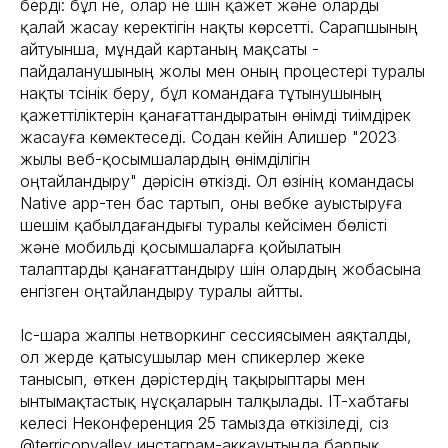
берді: бұл не, олар не үшін қажет және оларды
қалай жасау керектігін нақты көрсетті. Сарапшының
айтуынша, мұндай картаның мақсаты -
пайдаланушының жолы мен оның процестері туралы
нақты түсінік беру, бұл командаға тұтынушының
қажеттіліктерін қанағаттандыратын өнімді тиімдірек
жасауға көмектеседі. Содан кейін Алишер "2023
жылы веб-қосымшалардың өнімділігін
оңтайландыру" дәрісін өткізді. Ол өзінің командасы
Native app-тен бас тартып, оны вебке ауыстыруға
шешім қабылдағандығы туралы кейсімен бөлісті
және мобильді қосымшаларға қойылатын
талаптарды қанағаттандыру үшін олардың жобасына
енгізген оңтайландыру туралы айтты.
Іс-шара жалпы нетворкинг сессиясымен аяқталды,
ол жерде қатысушылар мен спикерлер жеке
танысып, өткен дәрістердің тақырыптары мен
ынтымақтастық нұсқаларын талқылады. IT-хабтағы
келесі Неконференция 25 тамызда өткізіледі, сіз
@terriconvalley инстаграм-аккаунтында барлық