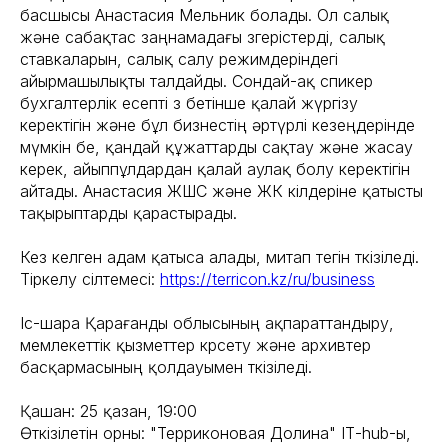
басшысы Анастасия Мельник болады. Ол салық
және сабақтас заңнамадағы өзгерістерді, салық
ставкаларын, салық салу режимдеріндегі
айырмашылықты талдайды. Сондай-ақ спикер
бухгалтерлік есепті өз бетінше қалай жүргізу
керектігін және бұл бизнестің әртүрлі кезеңдерінде
мүмкін бе, қандай құжаттарды сақтау және жасау
керек, айыппұлдардан қалай аулақ болу керектігін
айтады. Анастасия ЖШС және ЖК өкілдеріне қатысты
тақырыптарды қарастырады.
Кез келген адам қатыса алады, митап тегін өткізіледі.
Тіркелу сілтемесі:
https://terricon.kz/ru/business
Іс-шара Қарағанды облысының ақпараттандыру,
мемлекеттік қызметтер көрсету және архивтер
басқармасының қолдауымен өткізіледі.
Қашан: 25 қазан, 19:00
Өткізілетін орны: "Терриконовая Долина" ІТ-hub-ы,