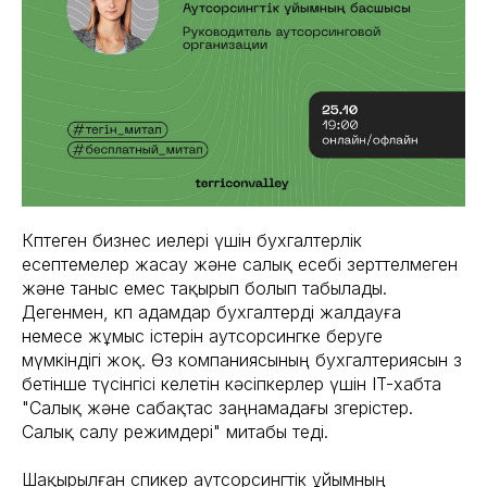
Көптеген бизнес иелері үшін бухгалтерлік
есептемелер жасау және салық есебі зерттелмеген
және таныс емес тақырып болып табылады.
Дегенмен, көп адамдар бухгалтерді жалдауға
немесе жұмыс істерін аутсорсингке беруге
мүмкіндігі жоқ. Өз компаниясының бухгалтериясын өз
бетінше түсінгісі келетін кәсіпкерлер үшін IT-хабта
"Салық және сабақтас заңнамадағы өзгерістер.
Салық салу режимдері" митабы өтеді.
Шақырылған спикер аутсорсингтік ұйымның