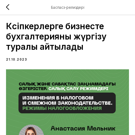
Баспасөз-релиздері
Кәсіпкерлерге бизнесте
бухгалтерияны жүргізу
туралы айтылады
21.10.2023