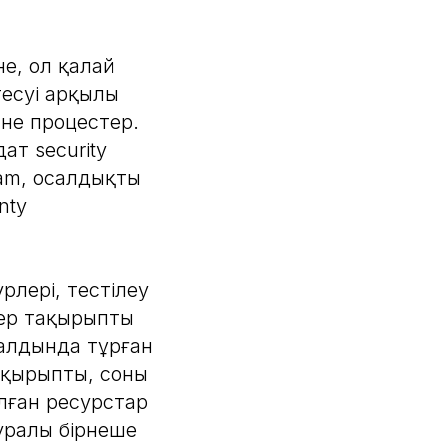
не, ол қалай
тесуі арқылы
не процестер.
ат security
team, осалдықты
nty
лері, тестілеу
икер тақырыпты
 алдында тұрған
қырыпты, соның
алған ресурстар
туралы бірнеше