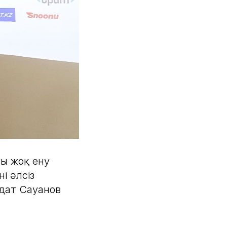
ғы жоқ ену
ң әлсіз
гдат Сауанов