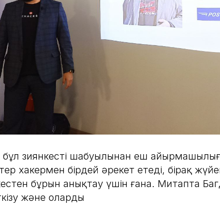
t - бұл зиянкестің шабуылынан еш айырмашылы
ер хакермен бірдей әрекет етеді, бірақ жүйені
естен бұрын анықтау үшін ғана. Митапта Ба
кізу және олардың