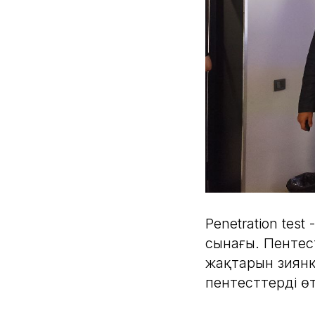
Penetration tes
сынағы. Пентест
жақтарын зиянк
пентесттерді өт