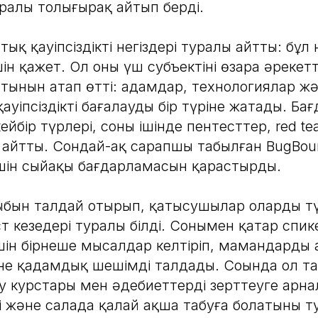
ралы толығырақ айтып берді.
ық қауіпсіздіктің негіздері туралы айтты: бұл 
ін қажет. Ол оның үш субъектінің өзара әрекет
тынын атап өтті: адамдар, технологиялар жә
уіпсіздікті бағалаудың бір түріне жатады. Бағд
 кейбір түрлері, соның ішінде пентесттер, red 
 айтты. Сондай-ақ сарапшы табылған BugBou
шін сыйақы бағдарламасын қарастырды.
бын талдай отырып, қатысушылар олардың түр
ст кезеңдері туралы білді. Сонымен қатар сп
шін бірнеше мысалдар келтіріп, мамандардың
не қадамдық шешімді талдады. Соңында ол та
еру курстары мен әдебиеттерді зерттеуге арн
сті және салада қалай ақша табуға болатыны 