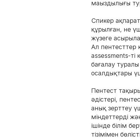
маңыздылығы ту
Спикер ақпаратт
құрылған, не үш
жүзеге асырыла
Ал пентесттер қа
assessments-тің
бағалау туралы
осалдықтары ү
Пентест тақыры
әдістері, пенте
анық зерттеу ү
міндеттерді жә
ішінде білім б
тізімімен бөлі