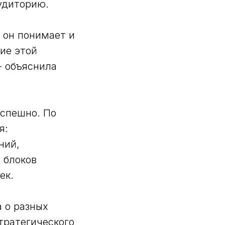
аудиторию.
 он понимает и
ие этой
- объяснила
успешно. По
я:
ний,
 блоков
ек.
 о разных
тратегического