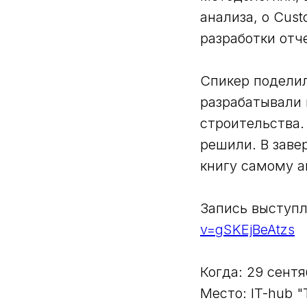
анализа, о Cus
разработки отч
Спикер поделил
разрабатывали 
строительства. 
решили. В заве
книгу самому а
Запись выступл
v=gSKEjBeAtzs
Когда: 29 сент
Место: IT-hub 