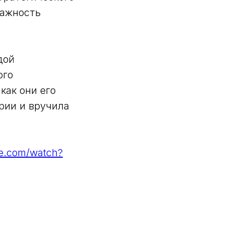
важность
дой
ого
как они его
рии и вручила
be.com/watch?