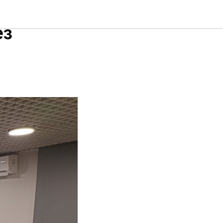
“Как
ез