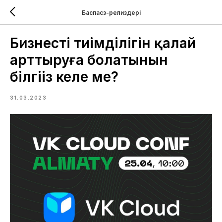
Баспасөз-релиздері
Бизнестің тиімділігін қалай
арттыруға болатынын
білгіңіз келе ме?
31.03.2023