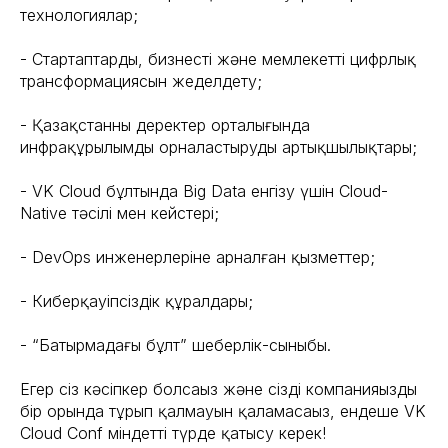
технологиялар;
- Стартаптардың, бизнестің және мемлекеттің цифрлық
трансформациясын жеделдету;
- Қазақстанның деректер орталығында
инфрақұрылымды орналастырудың артықшылықтары;
- VK Cloud бұлтында Big Data енгізу үшін Cloud-
Native тәсілі мен кейстері;
- DevOps инженерлеріне арналған қызметтер;
- Киберқауіпсіздік құралдары;
- “Батырмадағы бұлт” шеберлік-сыныбы.
Егер сіз кәсіпкер болсаңыз және сіздің компанияңыздың
бір орында тұрып қалмауын қаламасаңыз, ендеше VK
Cloud Conf міндетті түрде қатысу керек!