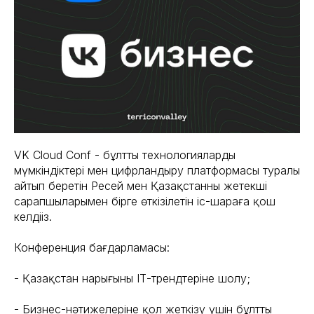
VK Cloud Conf - бұлтты технологиялардың
мүмкіндіктері мен цифрландыру платформасы туралы
айтып беретін Ресей мен Қазақстанның жетекші
сарапшыларымен бірге өткізілетін іс-шараға қош
келдіңіз.
Конференция бағдарламасы:
- Қазақстан нарығының ІТ-трендтеріне шолу;
- Бизнес-нәтижелеріне қол жеткізу үшін бұлтты