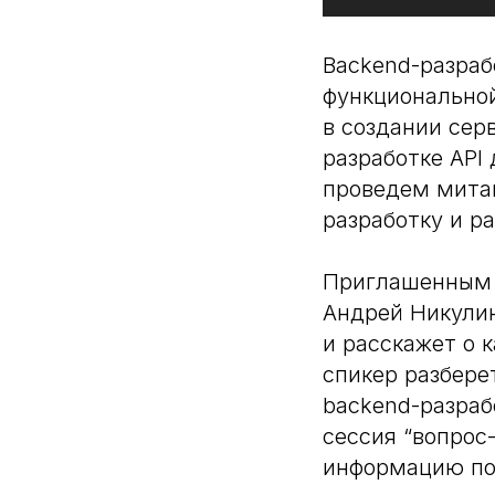
Backend-разраб
функциональной
в создании сер
разработке API
проведем митап
разработку и ра
Приглашенным э
Андрей Никулин
и расскажет о 
спикер разбере
backend-разраб
сессия “вопрос
информацию по