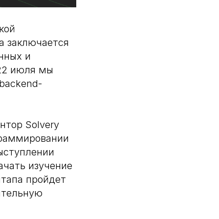
кой
та заключается
нных и
22 июля мы
 backend-
нтор Solvery
ограммировании
выступлении
ачать изучение
итапа пройдет
нительную