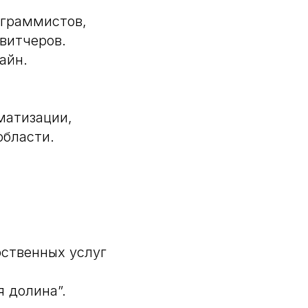
ограммистов,
свитчеров.
айн.
матизации,
области.
рственных услуг
я долина”.