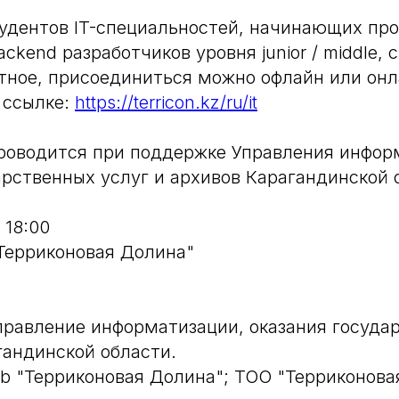
удентов IT-специальностей, начинающих пр
ckend разработчиков уровня junior / middle, 
тное, присоединиться можно офлайн или онл
 ссылке:
https://terricon.kz/ru/it
роводится при поддержке Управления инфор
арственных услуг и архивов Карагандинской 
 18:00
"Терриконовая Долина"
правление информатизации, оказания госуда
гандинской области.
ub "Терриконовая Долина"; ТОО "Терриконова