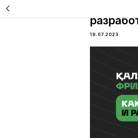
На митап
разрабо
19.07.2023