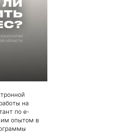
ктронной
работы на
ант по e-
ним опытом в
рограммы