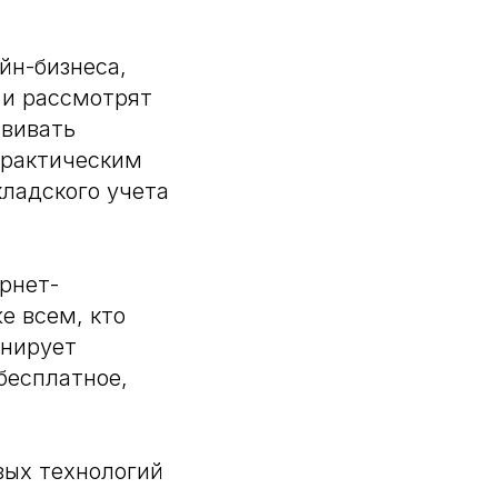
йн-бизнеса,
 и рассмотрят
звивать
практическим
кладского учета
рнет-
е всем, кто
анирует
бесплатное,
вых технологий