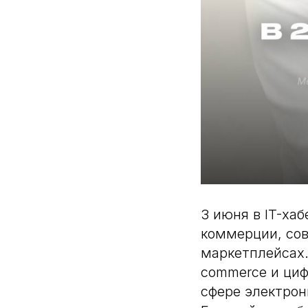
3 июня в IT-ха
коммерции, со
маркетплейсах.
commerce и циф
сфере электро