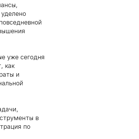
нансы,
 уделено
 повседневной
овышения
е уже сегодня
, как
раты и
нальной
адачи,
нструменты в
страция по