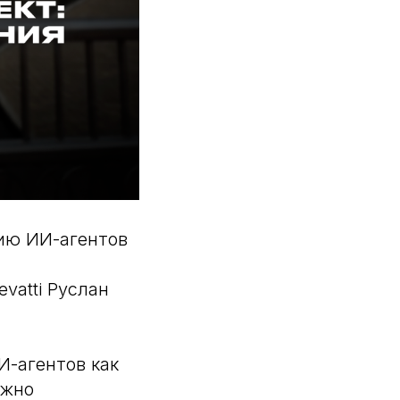
нию ИИ-агентов
vatti Руслан
И-агентов как
ожно