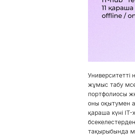
Университетті н
жұмыс табу мәсе
портфолиосы ж
оны оқытумен 
қараша күні IT
бәсекелестерде
тақырыбында ми