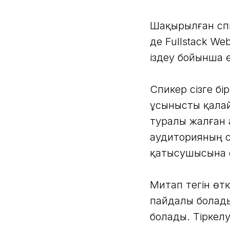
Шақырылған спик
де Fullstack We
іздеу бойынша ө
Спикер сізге б
ұсынысты қалай
туралы жалған 
аудиторияның с
қатысушысына с
Митап тегін өтк
пайдалы болады
болады. Тіркелу