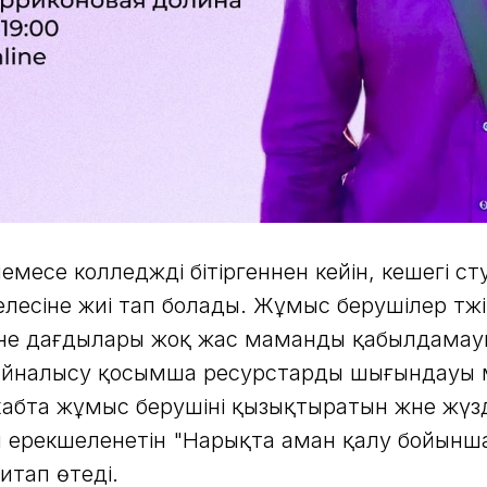
емесе колледжді бітіргеннен кейін, кешегі ст
лесіне жиі тап болады. Жұмыс берушілер тәжі
әне дағдылары жоқ жас маманды қабылдамауы
айналысу қосымша ресурстарды шығындауы м
-хабта жұмыс берушіні қызықтыратын және жүз
н ерекшеленетін "Нарықта аман қалу бойынш
тап өтеді.