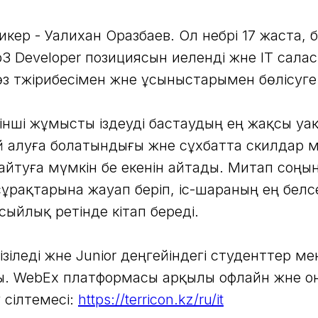
ер - Уалихан Оразбаев. Ол небәрі 17 жаста, бір
b3 Developer позициясын иеленді және IT сал
з тәжірибесімен және ұсыныстарымен бөлісуге
ірінші жұмысты іздеуді бастаудың ең жақсы у
 алуға болатындығы және сұхбатта скилдар м
айтуға мүмкін бе екенін айтады. Митап соңы
ұрақтарына жауап беріп, іс-шараның ең белс
ыйлық ретінде кітап береді.
ізіледі және Junior деңгейіндегі студенттер 
. WebEx платформасы арқылы офлайн және о
 сілтемесі:
https://terricon.kz/ru/it