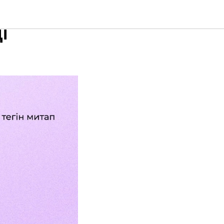
мандарға
і