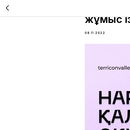
17 жаста
жұмыс і
08.11.2022