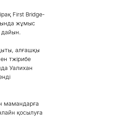
ақ First Bridge-
асында жұмыс
 дайын.
ақыты, алғашқы
ен тәжірибе
нда Уалихан
енді
мен мамандарға
нлайн қосылуға