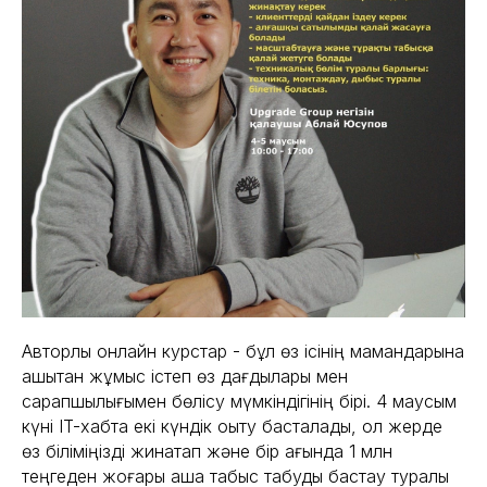
Авторлық онлайн курстар - бұл өз ісінің мамандарына
қашықтан жұмыс істеп өз дағдылары мен
сарапшылығымен бөлісу мүмкіндігінің бірі. 4 маусым
күні IT-хабта екі күндік оқыту басталады, ол жерде
өз біліміңізді жинақтап және бір ағында 1 млн
теңгеден жоғары ақша табыс табуды бастау туралы