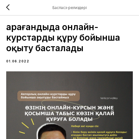
Баспасөз-релиздері
Қарағандыда онлайн-
курстарды құру бойынша
оқыту басталады
01.06.2022