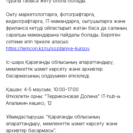
тұрақты табысқа жету блогы болады.
Оқыту маркетологтарға, фотографтарға,
видеографтарға, IT-мамандарға, оқытушыларға және
фрилансқа кетуді ойластырып жатқан басқа да саланың
сарапшы мамандарына пайдалы болады. Берілген
сілтеме өтіп тіркеле аласыз:
https://terricon.kz/ru/sozdaniye-kursov
Іс-шара Қарағанды облысының ақпараттандыру,
мемлекеттік қызмет көрсету және архивтер
басқармасының қолдауымен өткізіледі.
Қашан: 4-5 маусым, 10:00-17:00
Өткізілетін орны: "Терриконовая Долина" IT-hub-ы
Алалыкин көшесі, 12
Ұйымдастырушы: “Қарағанды облысының
ақпараттандыру, мемлекеттік қызмет көрсету және
архивтер басқармасы”.