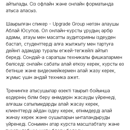
айтылады. Сіз офлайн және онлайн форматында
қатыса аласыз.
Шақырылған спикер - Upgrade Group негізін қалаушы
Аблай Юсупов. Ол онлайн-курсты құрудың әрбір
қадамы, атауы мен мақсатты аудиторияны іздеуден
бастап, студенттерді алға жылжыту мен тартуға
дейінгі қадамдар туралы егжей-тегжейлі айтып
береді. Сондай-ақ сарапшы техникалық фишкалармен
бөліседі: онлайн сабақты қалай өткізу керек, курсты өз
бетінше және видеомейкермен қалай жазу керек,
жұмыс үшін қандай техника қажет.
Тренингке қатысушылар өзекті тақырып бойынша
өздерінің білім беру өнімдерін жасауды үйренеді,
алғашқы сатылымдарды қалай жасау керек,
клиенттерді қайдан іздеу керек, өтінімдерді қалай
жинау керек және оқушыларын ынталандыруды
үйренеді. Сонымен қатар курста масштабталу және