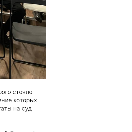
рого стояло
ение которых
таты на суд