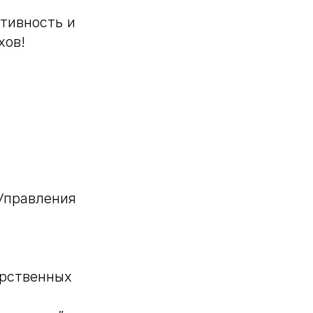
ативность и
хов!
Управления
арственных