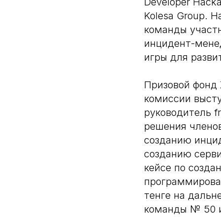
Developer Hack
Kolesa Group. 
команды участн
инцидент-менед
игры для разви
Призовой фонд 
комиссии высту
руководитель f
решения членов
созданию инцид
созданию серви
кейсе по созда
программирован
тенге на дальн
команды № 50 и