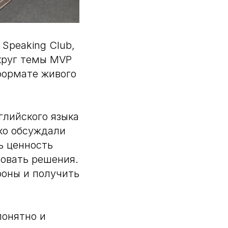
 Speaking Club,
круг темы MVP
формате живого
глийского языка
ко обсуждали
ь ценность
ровать решения.
роны и получить
понятно и