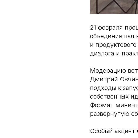
21 февраля про
объединившая 
и продуктового
диалога и прак
Модерацию встр
Дмитрий Овчинн
подходы к запу
собственных ид
Формат мини-пи
развернутую об
Особый акцент 