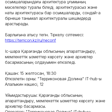
қосымшаларындағы архитектура ұғымының
мәселелері туралы біледі, архитектурасыз және
нақты архитектурасы бар қосымшаларды, сондай-ақ
бірнеше танымал архитектуралық шешімдерді
қарастырады.
Барлығына қатысу тегін. Тіркелу сілтемесі:
https://terricon.kz/ru/neconf
Іс-шара Қарағанды облысының ақпараттандыру,
мемлекеттік қызметтер көрсету және архивтер
басқармасының қолдауымен өткізіледі.
Қашан: 15 желтоқсан, 18:30
Өткізілетін орны: "Терриконовая Долина" ІТ-hub-ы
Алалыкин көшесі, 12
Ұйымдастырушы: Қарағанды облысының
ақпараттандыру, мемлекеттік қызметтер көрсету және
архивтер басқармасы.
Оператор: "Терриконовая Долина" ІТ-hub-ы;