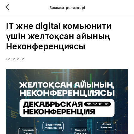
Баспасөз-релиздері
IT және digital комьюнити
үшін желтоқсан айының
Неконференциясы
12.12.2023