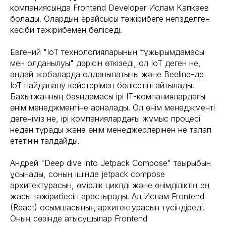
компаниясында Frontend Developer Ислам Капкаев
болады. Олардың әрқайсысы тәжірибеге негізделген
кәсіби тәжірибемен бөліседі.
Евгений "IoT технологияларының тұжырымдамасы
мен қолданылуы" дәрісін өткізеді, ол IoT деген не,
қандай жобаларда қолданылатыны және Beeline-де
IoT пайдалану кейстерімен бөлісетіні айтылады.
Бахытжанның баяндамасы ірі ІТ-компаниялардағы
өнім менеджментіне арналады. Ол өнім менеджменті
дегеніміз не, ірі компаниялардағы жұмыс процесі
неден тұрады және өнім менеджерлерінен не талап
ететінін талдайды.
Андрей "Deep dive into Jetpack Compose" тақырыбын
ұсынады, соның ішінде jetpack compose
архитектурасын, өмірлік циклді және өнімділіктің ең
жақсы тәжірибесін қарастырады. Ал Ислам Frontend
(React) қосымшасының архитектурасын түсіндіреді.
Оның сөзінде қатысушылар Frontend