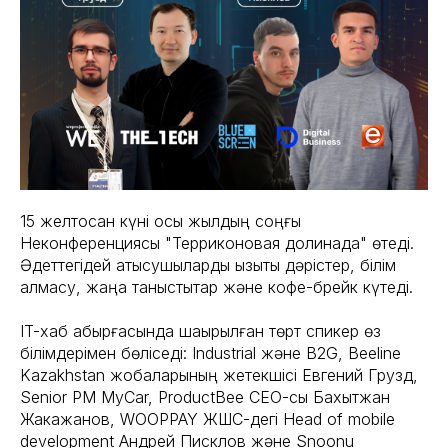
15 желтоқсан күні осы жылдың соңғы
Неконференциясы "Терриконовая долинада" өтеді.
Әдеттегідей қатысушыларды қызықты дәрістер, білім
алмасу, жаңа таныстықтар және кофе-брейк күтеді.
IT-хаб қабырғасында шақырылған төрт спикер өз
білімдерімен бөліседі: Industrial және B2G, Beeline
Kazakhstan жобаларының жетекшісі Евгений Грузд,
Senior PM MyCar, ProductBee CEO-сы Бахытжан
Жакажанов, WOOPPAY ЖШС-дегі Head of mobile
development Андрей Писклов және Snoonu