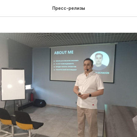
прошла лекция для разра
Пресс-релизы