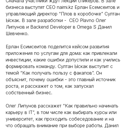
Сначала участники ждут лекции спикеров. В зале
бизнеса выступят СЕО naimi.kz Ерлан Есемсеитов и
управляющий директор “Плов в коробочке” Султан
Ыскак. В зале разработки - CEO Plavno Олег
Липунов и Backend Developer в Omega S Данил
Шевченко.
Ерлан Есимсеитов поделится кейсом развития
приложения по услугам для дома: как привлекали
инвестиции, какие ошибки допустили и как учились
формировать команду. Султан Ыскак выступит с
темой “Как получать пользу с факапов”. Он
объяснит, почему ошибки - это главный источник
роста, и расскажет о том, как запускал
собственный бизнес.
Олег Липунов расскажет “Как правильно начинать
карьеру в IT”, в том числе как выбирать курсы или
университет, как проходить собеседование и на
что обращать внимание при выборе работы. Данил