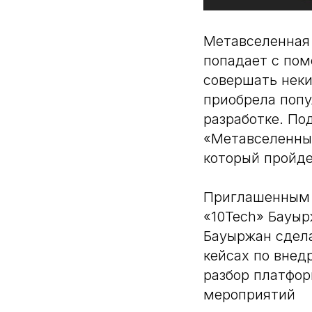
Метавселенная 
попадает с пом
совершать неки
приобрела попул
разработке. По
«Метавселенные
который пройде
Приглашенным 
«10Tech» Бауыр
Бауыржан сдела
кейсах по внед
разбор платфор
мероприятий