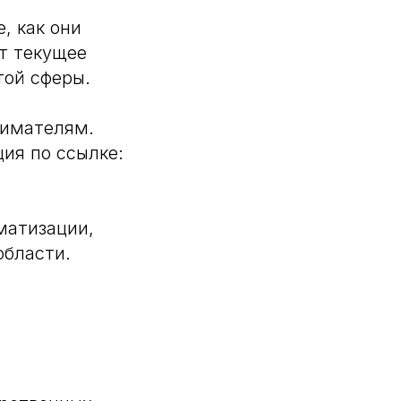
, как они
т текущее
той сферы.
нимателям.
ия по ссылке:
матизации,
области.