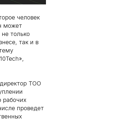
торое человек
н может
 не только
несе, так и в
 тему
10Tech»,
 директор ТОО
туплении
о рабочих
числе проведет
твенных