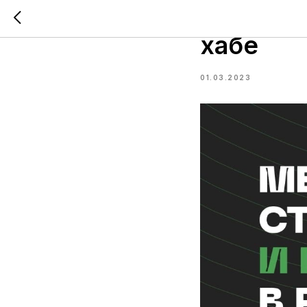
Митап о
хабе
01.03.2023