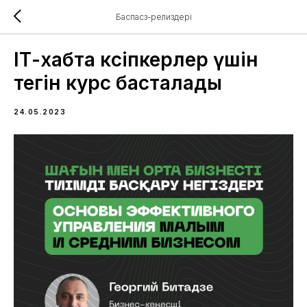
Баспасөз-релиздері
IТ-хабта кәсіпкерлер үшін
тегін курс басталады
24.05.2023