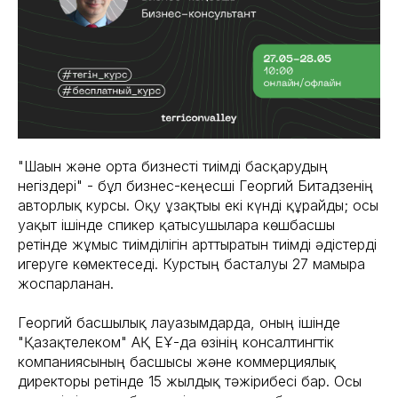
"Шағын және орта бизнесті тиімді басқарудың
негіздері" - бұл бизнес-кеңесші Георгий Битадзенің
авторлық курсы. Оқу ұзақтығы екі күнді құрайды; осы
уақыт ішінде спикер қатысушыларға көшбасшы
ретінде жұмыс тиімділігін арттыратын тиімді әдістерді
игеруге көмектеседі. Курстың басталуы 27 мамырға
жоспарланған.
Георгий басшылық лауазымдарда, оның ішінде
"Қазақтелеком" АҚ ЕҰ-да өзінің консалтингтік
компаниясының басшысы және коммерциялық
директоры ретінде 15 жылдық тәжірибесі бар. Осы