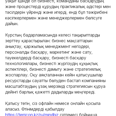
уақыт ішінде ол бизнесті, команданы басқарудың
және процестерді құрудың практикалық әдістері мен
тәсілдерін үйренді және игерді, енді бұл тәжірибені
кәсіпкерлермен және менеджерлермен бөлісуге
дайын.
Курстың бағдарламасында келесі тақырыптарды
зерттеу қарастырылған: бизнес мақсаттарын
анықтау, қаржылық менеджмент негіздері,
персоналды басқару, маркетинг және сату,
тәуекелдерді басқару, бизнесті басқару
технологиялары, бизнесті жүргізудің құқықтық
аспектілері, бизнесті дамыту және стратегиялық
жоспарлау. Оқу аяқталғаннан кейін қатысушылар
ресурстарды сауатты бөлуден бастап компанияны
масштабтаудың ұзақ мерзімді стратегиясын құруға
дейінгі барлық қажетті дағдыларды меңгереді.
Қатысу тегін, сіз офлайн немесе онлайн қосыла
аласыз. Өтінімдерді қабылдау
https://terricon.kz/ru/mindbiz
сілтемесі бойынша