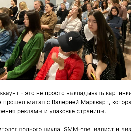
ккаунт - это не просто выкладывать картинки
бе прошел митап с Валерией Маркварт, котора
оения рекламы и упаковке страницы.
етолог полного цикла, SMM-специалист и ди