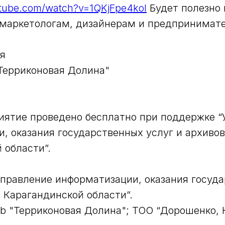
utube.com/watch?v=1QKjFpe4koI
Будет полезно
 маркетологам, дизайнерам и предпринимат
ля
"Терриконовая Долина"
ятие проведено бесплатно при поддержке “
, оказания государственных услуг и архивов
 области”.
Управление информатизации, оказания госуд
в Карагандинской области”.
ub "Терриконовая Долина"; ТОО “Дорошенко, 