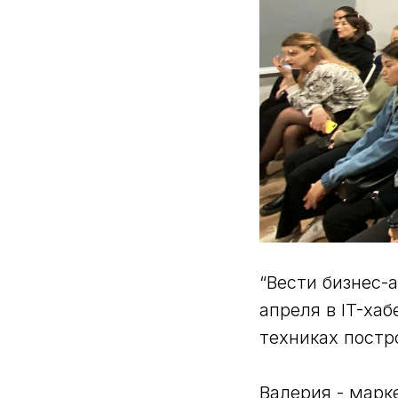
“Вести бизнес-а
апреля в IT-ха
техниках постр
Валерия - марк