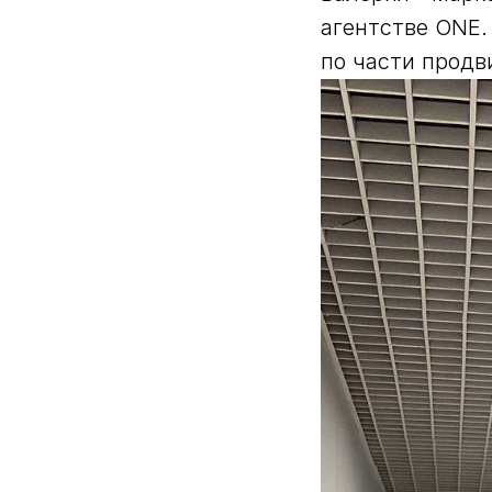
агентстве ONE.
по части продв