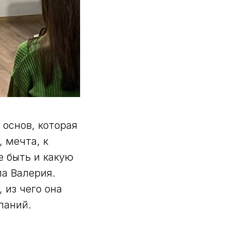
 основ, которая
 мечта, к
е быть и какую
ла Валерия.
 из чего она
паний.