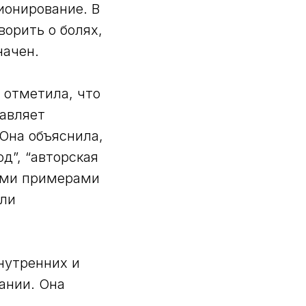
онирование. В
ворить о болях,
начен.
 отметила, что
тавляет
 Она объяснила,
д”, “авторская
ными примерами
или
нутренних и
ании. Она