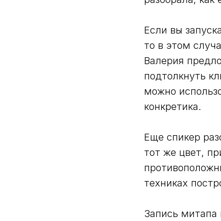
Если вы запуска
то в этом случ
Валерия предло
подтолкнуть кл
можно использо
конкретика.
Еще спикер раз
тот же цвет, п
противоположны
техниках постр
Запись митапа 