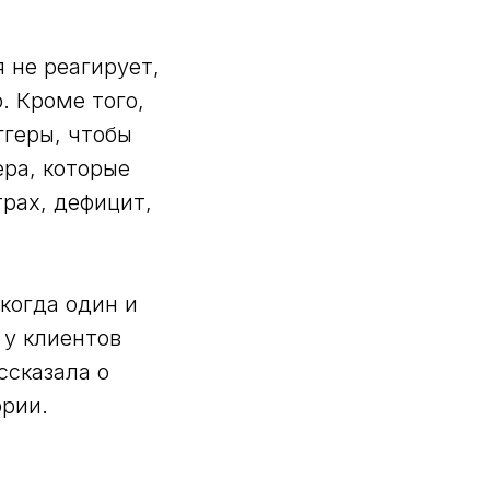
я не реагирует,
. Кроме того,
ггеры, чтобы
ера, которые
трах, дефицит,
когда один и
 у клиентов
ссказала о
ории.