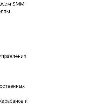
 всем SMM-
елям.
Управления
арственных
Карабанов и