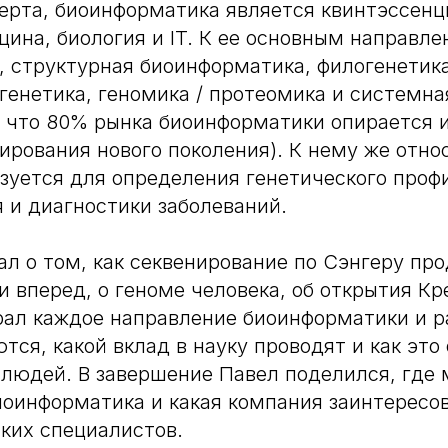
ерта, биоинформатика является квинтэссенц
цина, биология и IT. К ее основным направл
, структурная биоинформатика, филогенетик
генетика, геномика / протеомика и системна
, что 80% рынка биоинформатики опирается 
ирования нового поколения). К нему же отно
зуется для определения генетического профи
 и диагностики заболеваний.
ал о том, как секвенирование по Сэнгеру пр
 вперед, о геноме человека, об открытия Кр
рал каждое направление биоинформатики и р
тся, какой вклад в науку проводят и как это
людей. В завершение Павел поделился, где
иоинформатика и какая компания заинтересо
ких специалистов.