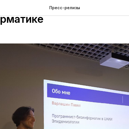
енный спикер рассказал
Пресс-релизы
рматике