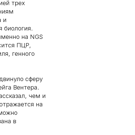
ией трех
ениям
а и
я биология.
именно на NGS
сится ПЦР,
ля, генного
одвинуло сферу
ейга Вентера.
ассказал, чем и
 отражается на
 можно
вана в