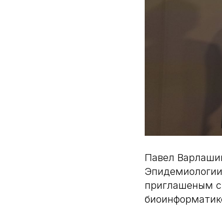
Павел Варлаши
Эпидемиологии.
приглашеным сп
биоинформатике