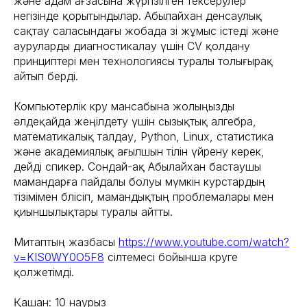
және адам ағзасына жүргізілген тексерулер
негізінде қорытындылар. Абылайхан денсаулық
сақтау саласындағы жобада өзі жұмыс істеді және
ауруларды диагностикалау үшін CV қолдану
принциптері мен технологиясы туралы толығырақ
айтып берді.
Компьютерлік көру мансабына жолыңызды
әлдеқайда жеңілдету үшін сызықтық алгебра,
математикалық талдау, Python, Linux, статистика
және академиялық ағылшын тілін үйрену керек,
дейді спикер. Сондай-ақ Абылайхан бастаушы
мамандарға пайдалы болуы мүмкін курстардың
тізімімен бөлісіп, мамандықтың проблемалары мен
қиыншылықтары туралы айтты.
Митаптың жазбасы
https://www.youtube.com/watch?
v=KIS0WY0O5F8
сілтемесі бойынша көруге
қолжетімді.
Қашан: 10 наурыз