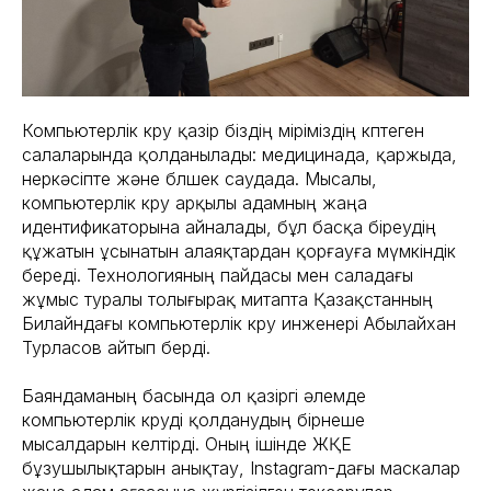
Компьютерлік көру қазір біздің өміріміздің көптеген
салаларында қолданылады: медицинада, қаржыда,
өнеркәсіпте және бөлшек саудада. Мысалы,
компьютерлік көру арқылы адамның жаңа
идентификаторына айналады, бұл басқа біреудің
құжатын ұсынатын алаяқтардан қорғауға мүмкіндік
береді. Технологияның пайдасы мен саладағы
жұмыс туралы толығырақ митапта Қазақстанның
Билайндағы компьютерлік көру инженері Абылайхан
Турласов айтып берді.
Баяндаманың басында ол қазіргі әлемде
компьютерлік көруді қолданудың бірнеше
мысалдарын келтірді. Оның ішінде ЖҚЕ
бұзушылықтарын анықтау, Instagram-дағы маскалар