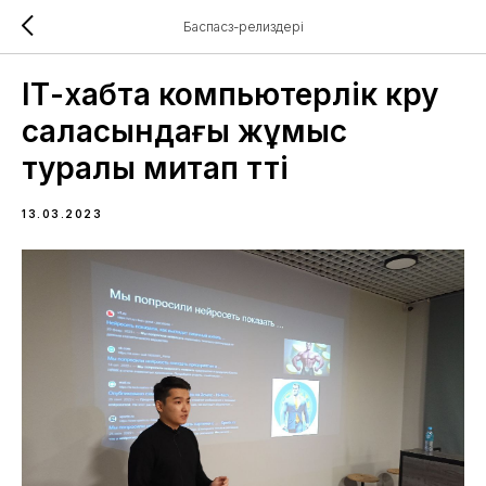
Баспасөз-релиздері
IТ-хабта компьютерлік көру
саласындағы жұмыс
туралы митап өтті
13.03.2023