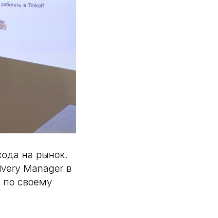
хода на рынок.
ivery Manager в
s по своему