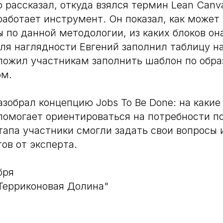
 рассказал, откуда взялся термин Lean Canva
 работает инструмент. Он показал, как может
 по данной методологии, из каких блоков она
Для наглядности Евгений заполнил таблицу н
ложил участникам заполнить шаблон по образ
ом.
азобрал концепцию Jobs To Be Done: на какие
 помогает ориентироваться на потребности по
апа участники смогли задать свои вопросы 
ов от эксперта.
бря
"Терриконовая Долина"