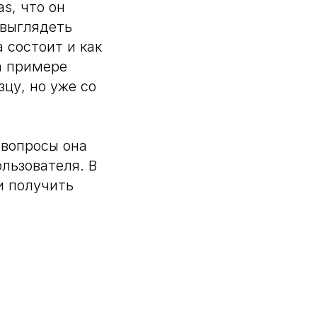
s, что он
 выглядеть
 состоит и как
а примере
цу, но уже со
 вопросы она
льзователя. В
и получить