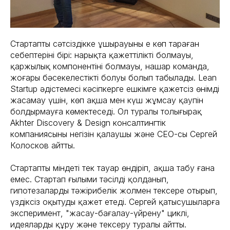
Стартаптың сәтсіздікке ұшырауының ең көп тараған
себептерінің бірі: нарықта қажеттіліктің болмауы,
қаржылық компонентінің болмауы, нашар команда,
жоғары бәсекелестіктің болуы болып табылады. Lean
Startup әдістемесі кәсіпкерге ешкімге қажетсіз өнімді
жасамау үшін, көп ақша мен күш жұмсау қаупін
болдырмауға көмектеседі. Ол туралы толығырақ
Akhter Discovery & Design консалтингтік
компаниясының негізін қалаушы және CEO-сы Сергей
Колосков айтты.
Стартаптың міндеті тек тауар өндіріп, ақша табу ғана
емес. Стартап ғылыми тәсілді қолданып,
гипотезаларды тәжірибелік жолмен тексере отырып,
үздіксіз оқытуды қажет етеді. Сергей қатысушыларға
эксперимент, "жасау-бағалау-үйрену" циклі,
идеяларды құру және тексеру туралы айтты.