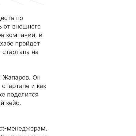
еств по
ь от внешнего
в компании, и
-хабе пройдет
 стартапа на
н Жапаров. Он
 стартапе и как
же поделится
й кейс,
ect-менеджерам.