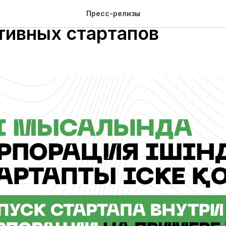
расскажет о запуске
Пресс-релизы
тивных стартапов