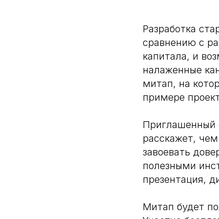
Разработка ста
сравнению с ра
капитала, и во
налаженные кан
митап, на кото
примере проекта
Приглашенный с
расскажет, чем
завоевать дове
полезными инс
презентация, д
Митап будет по