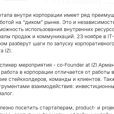
ртапа внутри корпорации имеет ряд преимущ
ботой на “диком” рынке. Это и независимост
зможность использования внутренних ресурсо
алы продаж и коммуникаций. 23 ноябре в IT
ром разберут шаги по запуску корпоративного
 IZI.
пикер мероприятия - сo-Founder at IZI Арма
 работа в корпорации отличается от работы в
рие стейкхолдеров, команды и клиентов. Так
трументами взаимодействия: инвестиционны
иалог.
лезно посетить стартаперам, product- и proj