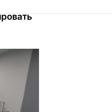
как
ировать