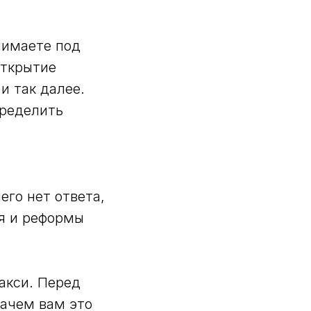
нимаете под
открытие
и так далее.
пределить
го нет ответа,
ия и реформы
акси. Перед
зачем вам это