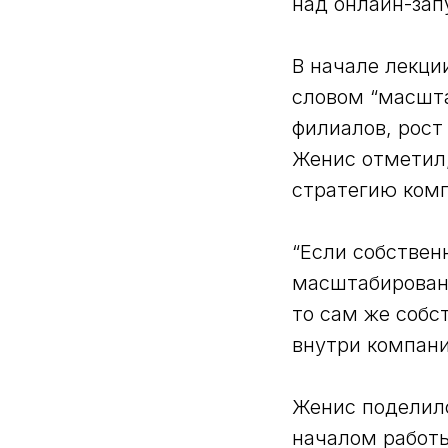
над онлайн-зап
В начале лекци
словом “масшта
филиалов, рост
Женис отметил,
стратегию комп
“Если собствен
масштабировани
то сам же собс
внутри компании
Женис поделил
началом работы