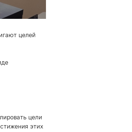
тигают целей
иде
улировать цели
остижения этих