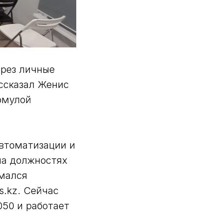
ерез личные
ассказал Женис
рмулой
автоматизации и
на должностях
имался
s.kz. Сейчас
050 и работает