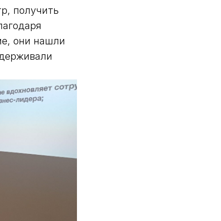
тр, получить
лагодаря
е, они нашли
ддерживали