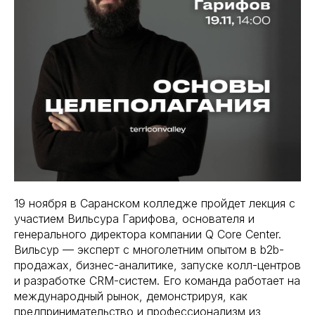
19 ноября в Саранском колледже пройдет лекция с
участием Вильсура Гарифова, основателя и
генерального директора компании Q Core Center.
Вильсур — эксперт с многолетним опытом в b2b-
продажах, бизнес-аналитике, запуске колл-центров
и разработке CRM-систем. Его команда работает на
международный рынок, демонстрируя, как
предпринимательство и профессионализм из