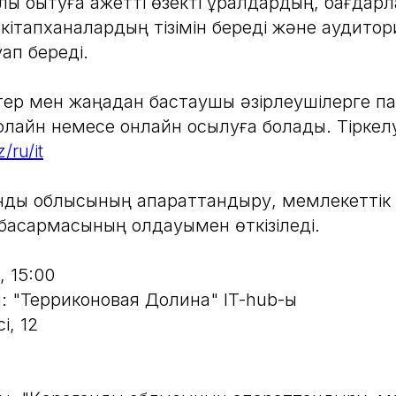
қ оқытуға қажетті өзекті құралдардың, бағдар
 кітапханалардың тізімін береді және аудито
ап береді.
ер мен жаңадан бастаушы әзірлеушілерге п
флайн немесе онлайн қосылуға болады. Тіркелу
/ru/it
нды облысының ақпараттандыру, мемлекеттік 
асқармасының қолдауымен өткізіледі.
 15:00
ы: "Терриконовая Долина" IT-hub-ы
і, 12