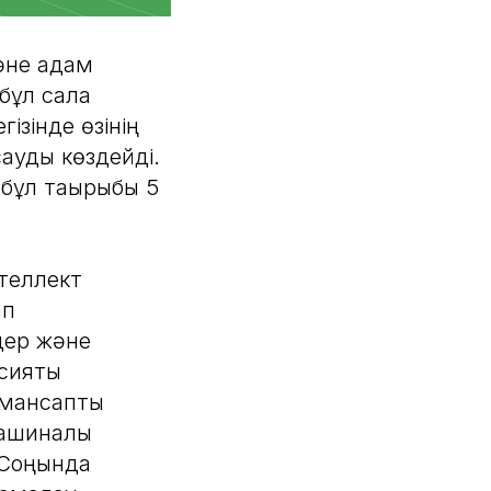
және адам
бұл сала
ізінде өзінің
сауды көздейді.
 бұл тақырыбы 5
теллект
ап
дер және
сияқты
 мансаптық
ашиналық
. Соңында