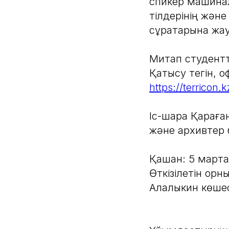
спикер машиналы
тілдерінің және
сұрақтарына жау
Митап студентт
Қатысу тегін, о
https://terricon.kz
Іс-шара Қараға
және архивтер б
Қашан: 5 марта,
Өткізілетін орн
Алалыкин көшес