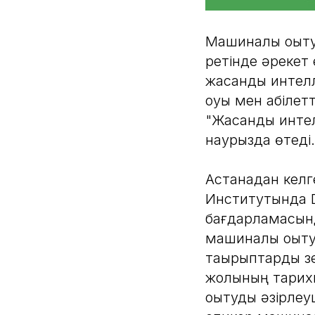
Машиналық оқыт
ретінде әрекет
жасанды интелле
оқуы мен қабіле
"Жасанды интелл
наурызда өтеді.
Астанадан келг
Институтында D
бағдарламасынд
машиналық оқыт
тақырыптарды зе
жолының тарих
оқытуды әзірлеу