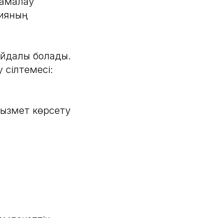
ламалау
рияның
айдалы болады.
 сілтемесі:
қызмет көрсету