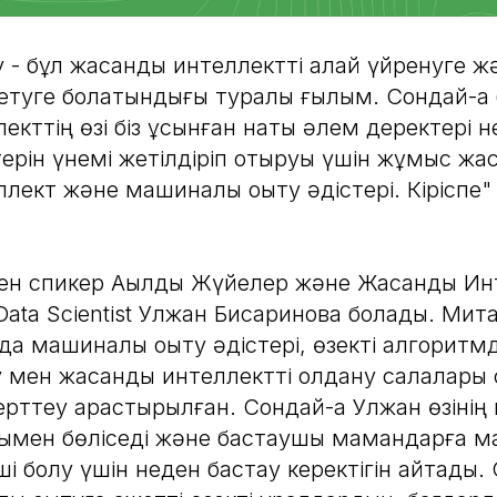
у - бұл жасанды интеллектті қалай үйренуге 
 етуге болатындығы туралы ғылым. Сондай-ақ 
кттің өзі біз ұсынған нақты әлем деректері нег
ттерін үнемі жетілдіріп отыруы үшін жұмыс жа
ект және машиналық оқыту әдістері. Кіріспе"
ен спикер Ақылды Жүйелер және Жасанды Ин
ata Scientist Улжан Бисаринова болады. Мит
а машиналық оқыту әдістері, өзекті алгоритм
у мен жасанды интеллектті қолдану салалары 
рттеу қарастырылған. Сондай-ақ Улжан өзінің
ымен бөліседі және бастаушы мамандарға м
ші болу үшін неден бастау керектігін айтады