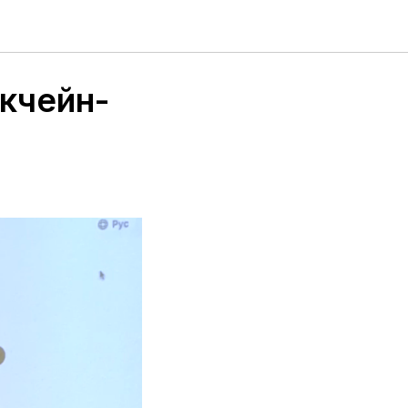
чейн
окчейн-