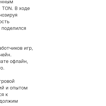
енным
 TON. В ходе
нозируя
ость
м поделился
ботчиков игр,
чейн.
ате офлайн,
о.
гровой
ий и опытом
ся к
одолжим