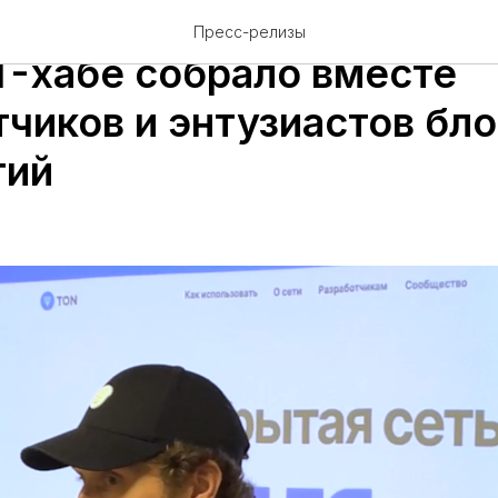
ятие "GameDev на блок
Пресс-релизы
IT-хабе собрало вместе
тчиков и энтузиастов бл
гий