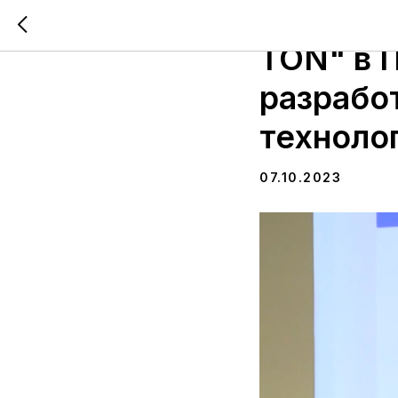
Меропри
TON" в 
разрабо
техноло
07.10.2023