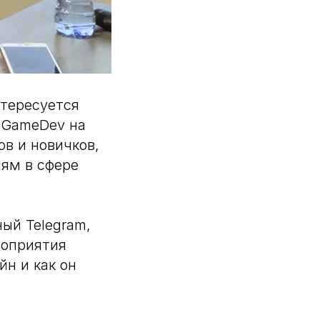
нтересуется
"GameDev на
ов и новичков,
иям в сфере
ый Telegram,
роприятия
йн и как он