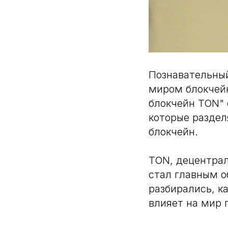
Познавательный
миром блокчейн
блокчейн TON" 
которые раздел
блокчейн.
TON, децентрал
стал главным о
разбирались, к
влияет на мир 