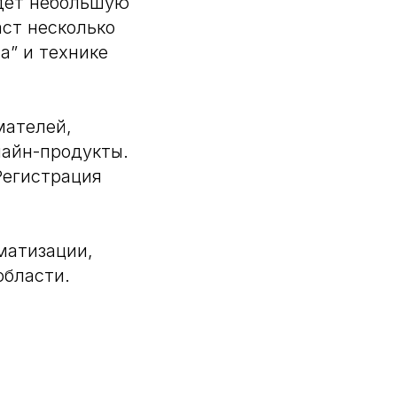
едет небольшую
аст несколько
а” и технике
мателей,
лайн-продукты.
Регистрация
матизации,
области.