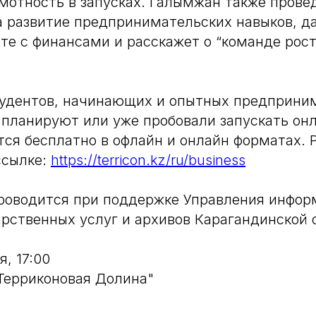
мотность в запусках. Галымжан также пров
а развитие предпринимательских навыков, д
оте с финансами и расскажет о “команде рост
удентов, начинающих и опытных предприни
 планируют или уже пробовали запускать он
ся бесплатно в офлайн и онлайн форматах. 
ссылке:
https://terricon.kz/ru/business
роводится при поддержке Управления инфор
арственных услуг и архивов Карагандинской 
я, 17:00
"Терриконовая Долина"