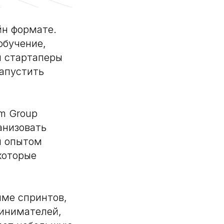
йн формате.
обучение,
и стартаперы
запустить
m Group
анизовать
м опытом
которые
име спринтов,
ринимателей,