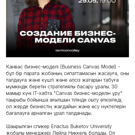
Канвас бизнес-моделі (Business Canvas Model) -
бұл бір парақта жобаның сипаттамасын жасауға, оны
талдауға және күшті және әлсіз жақтарын табуға
мүмкіндік беретін стратегиялық басқару құралы. 30
мамыр күні IT-хабта "Canvas бизнес-моделін құру"
тақырыбы бойынша ағылшын тілінде оқыту өткізіледі,
ол жерде бизнестің жағдайын және өсу нүктелерін
бағалауға арналған құрал талданады.
Шақырылған спикер Enactus Buketov University
жобалық менеджері Лейла Никкель болады. Ол