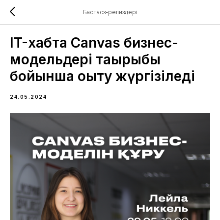
Баспасөз-релиздері
IT-хабта Сanvas бизнес-
модельдері тақырыбы
бойынша оқыту жүргізіледі
24.05.2024