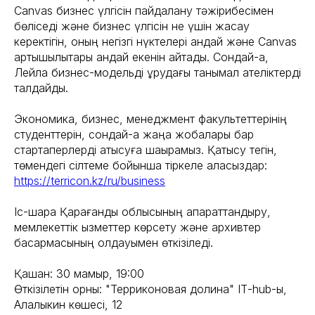
Canvas бизнес үлгісін пайдалану тәжірибесімен
бөліседі және бизнес үлгісін не үшін жасау
керектігін, оның негізгі нүктелері қандай және Canvas
артықшылықтары қандай екенін айтады. Сондай-ақ,
Лейла бизнес-модельді құрудағы танымал қателіктерді
талдайды.
Экономика, бизнес, менеджмент факультеттерінің
студенттерін, сондай-ақ жаңа жобалары бар
стартаперлерді қатысуға шақырамыз. Қатысу тегін,
төмендегі сілтеме бойынша тіркеле аласыздар:
https://terricon.kz/ru/business
Іс-шара Қарағанды облысының ақпараттандыру,
мемлекеттік қызметтер көрсету және архивтер
басқармасының қолдауымен өткізіледі.
Қашан: 30 мамыр, 19:00
Өткізілетін орны: "Терриконовая долина" ІТ-hub-ы,
Алалыкин көшесі, 12