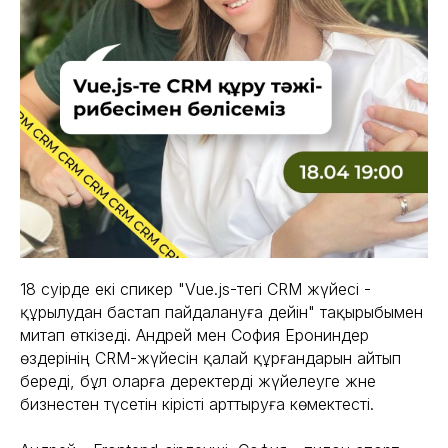
18 сәуірде екі спикер "Vue.js-тегі CRM жүйесі -
құрылудан бастап пайдалануға дейін" тақырыбымен
митап өткізеді. Андрей мен София Ерониндер
өздерінің CRM-жүйесін қалай құрғандарын айтып
береді, бұл оларға деректерді жүйелеуге және
бизнестен түсетін кірісті арттыруға көмектесті.