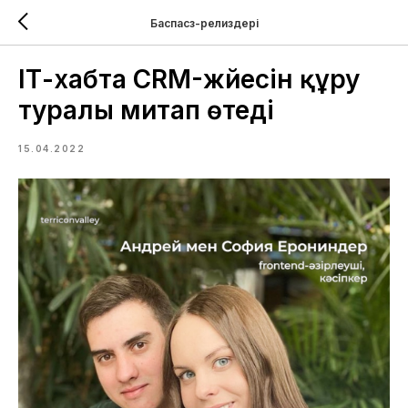
Баспасөз-релиздері
IТ-хабта CRM-жүйесін құру
туралы митап өтеді
15.04.2022