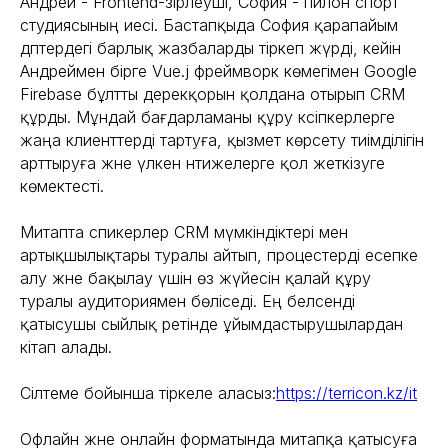
Андрей - Frontend-әзірлеуші, София - пилон спорт
студиясының иесі. Бастапқыда София қарапайым
дәптердегі барлық жазбаларды тіркеп жүрді, кейін
Андреймен бірге Vue.j фреймворк көмегімен Google
Firebase бұлтты дерекқорын қолдана отырып CRM
құрды. Мұндай бағдарламаны құру кәсіпкерлерге
жаңа клиенттерді тартуға, қызмет көрсету тиімділігін
арттыруға және үлкен нәтижелерге қол жеткізуге
көмектесті.
Митапта спикерлер CRM мүмкіндіктері мен
артықшылықтары туралы айтып, процестерді есепке
алу және бақылау үшін өз жүйесін қалай құру
туралы аудиториямен бөліседі. Ең белсенді
қатысушы сыйлық ретінде ұйымдастырушылардан
кітап алады.
Сілтеме бойынша тіркеле аласыз:
https://terricon.kz/it
Офлайн және онлайн форматында митапқа қатысуға