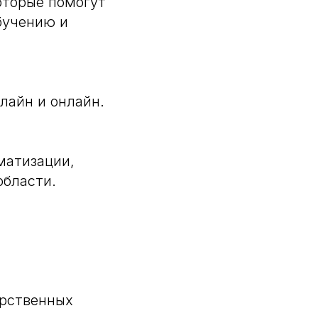
оторые помогут
бучению и
лайн и онлайн.
матизации,
области.
арственных