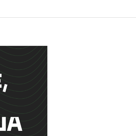
ании и