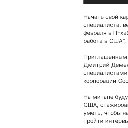
Начать свой ка
специалиста, в
февраля в IT-х
работа в США”,
Приглашенным с
Дмитрий Демен
специалистами 
корпорации Goo
На митапе буду
США; стажировк
уметь, чтобы на
пройти интервь