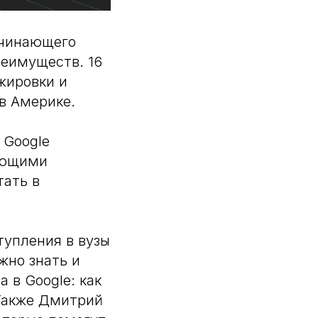
ачинающего
реимуществ. 16
жировки и
 в Америке.
 Google
ающими
тать в
тупления в вузы
жно знать и
 в Google: как
 Также Дмитрий