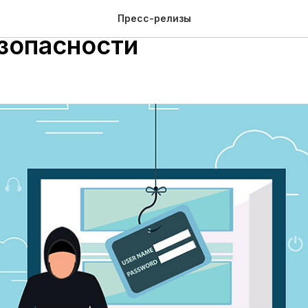
е пройдет обучение по
Пресс-релизы
зопасности