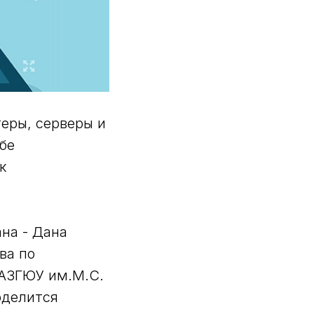
еры, серверы и
бе
к
на - Дана
ва по
КАЗГЮУ им.М.С.
оделится