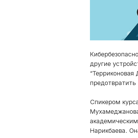
Кибербезопасно
другие устройс
“Терриконовая 
предотвратить 
Спикером курса
Мухамеджанова
академическим
Нарикбаева. Он