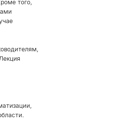
роме того,
мами
учае
ководителям,
Лекция
матизации,
области.