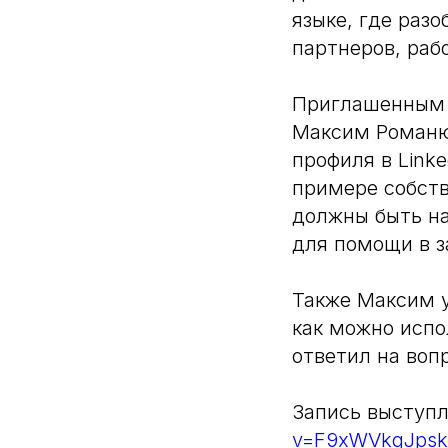
языке, где раз
партнеров, раб
Приглашенным с
Максим Романюк
профиля в Link
примере собств
должны быть на
для помощи в з
Также Максим у
как можно испо
ответил на воп
Запись выступл
v=F9xWVkgJpsk