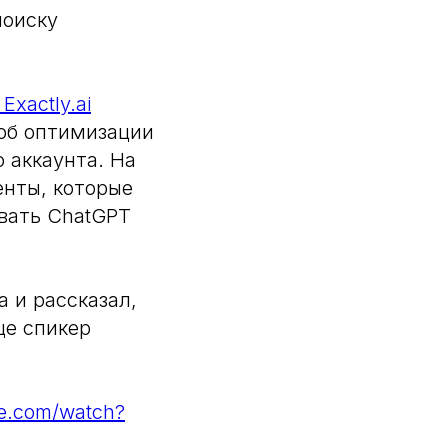
поиску
Exactly.ai
 об оптимизации
 аккаунта. На
енты, которые
овать ChatGPT
 и рассказал,
це спикер
be.com/watch?