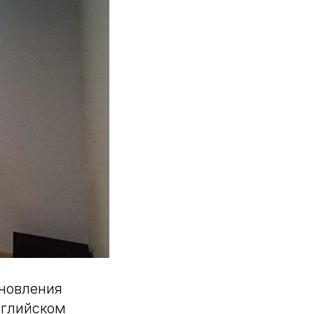
ановления
нглийском