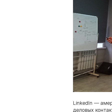
LinkedIn — аме
деловых контак