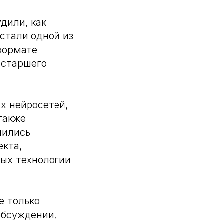
удили, как
стали одной из
формате
 старшего
х нейросетей,
также
лились
екта,
рых технологии
е только
обсуждении,