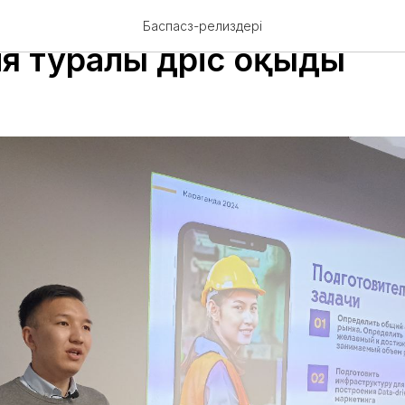
лог-талдаушы маркетинг
Баспасөз-релиздері
я туралы дәріс оқыды