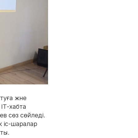
туға және
ІТ-хабта
в сөз сөйледі.
к іс-шаралар
ты.