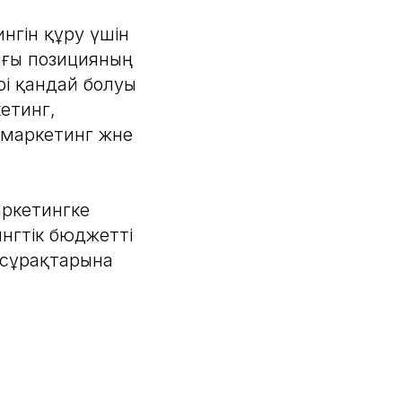
нгін құру үшін
ағы позицияның
і қандай болуы
кетинг,
маркетинг және
ркетингке
ингтік бюджетті
 сұрақтарына