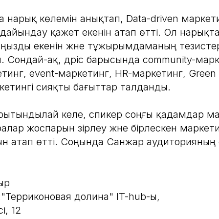
 нарық көлемін анықтап, Data-driven маркети
айындау қажет екенін атап өтті. Ол нарықт
ызды екенін және тұжырымдаманың тезистер
ы. Сондай-ақ, дәріс барысында community-мар
тинг, event-маркетинг, HR-маркетинг, Green 
кетингі сияқты бағыттар талданды.
рытындылай келе, спикер соңғы қадамдар ма
алар жоспарын әзірлеу және бірлескен маркет
ын атап өтті. Соңында Санжар аудиторияның
ыр
:"Терриконовая долина" IT-hub-ы,
і, 12