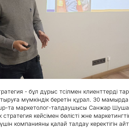
ратегия - бұл дұрыс тәсілмен клиенттерді тар
ыруға мүмкіндік беретін құрал. 30 мамырда 
roup-та маркетолог-талдаушысы Санжар Шушае
 стратегия кейсімен бөлісті және маркетингті
үшін компанияны қалай талдау керектігін айт