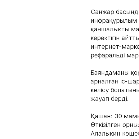
Санжар басында
инфрақұрылым д
қаншалықты маң
керектігін айтт
интернет-марке
рефаральді мар
Баяндаманы қо
арналған іс-шар
келісу болатын
жауап берді.
Қашан: 30 мам
Өткізілген орны
Алалыкин көшес