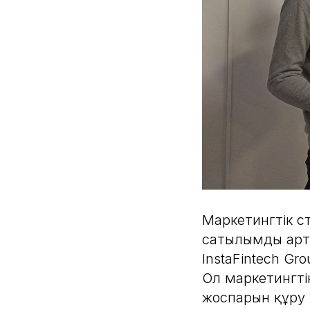
Маркетингтік ст
сатылымды артт
InstaFintech G
Ол маркетингтік
жоспарын құру 