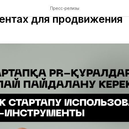
ерам расскажут о PR-
Пресс-релизы
ентах для продвижения