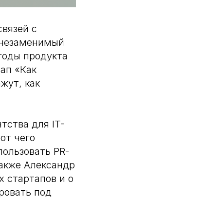
связей с
 незаменимый
годы продукта
ап «Как
жут, как
тства для IT-
от чего
пользовать PR-
Также Александр
х стартапов и о
ровать под