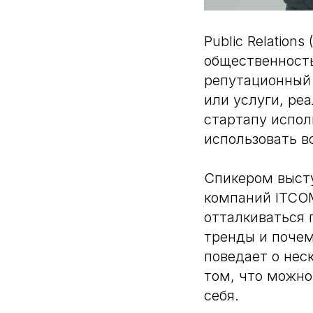
Public Relation
общественност
репутационный 
или услуги, ре
стартапу испол
использовать в
Спикером высту
компаний ITCOM
отталкиваться 
тренды и почем
поведает о нес
том, что можно
себя.