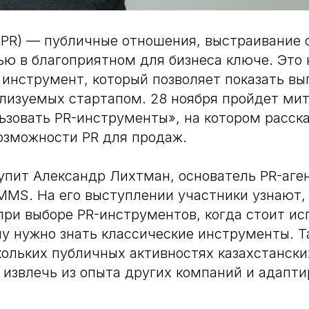
s (PR) — публичные отношения, выстраивание 
ью в благоприятном для бизнеса ключе. Это
инструмент, который позволяет показать вы
ализуемых стартапом. 28 ноября пройдет мит
ьзовать PR-инструменты», на котором расска
озможности PR для продаж.
пит Александр Лихтман, основатель PR-аген
MS. На его выступлении участники узнают, 
при выборе PR-инструментов, когда стоит ис
у нужно знать классические инструменты. 
кольких публичных активностях казахстански
 извлечь из опыта других компаний и адапти