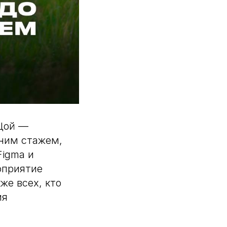
 Цой —
ним стажем,
Figma и
оприятие
же всех, кто
ия