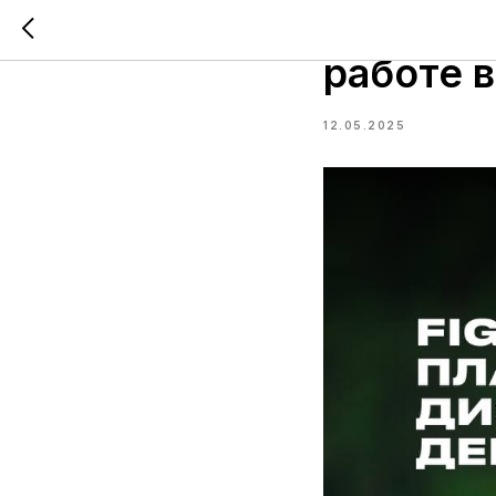
UX/UI-д
работе в
12.05.2025