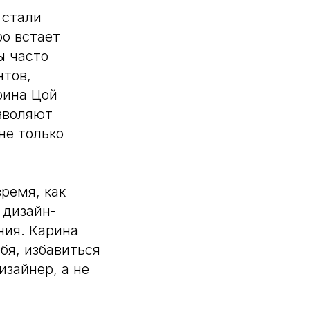
 стали
о встает
ы часто
нтов,
рина Цой
зволяют
не только
ремя, как
 дизайн-
ния. Карина
бя, избавиться
изайнер, а не