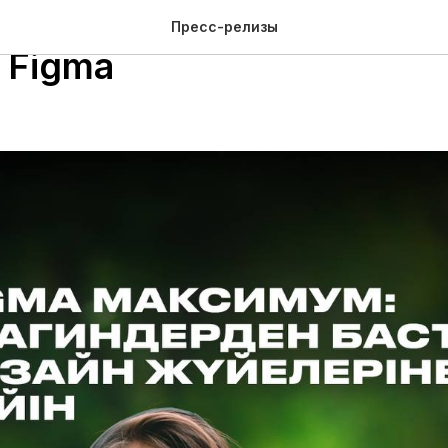
изайнер проведет лекци
Пресс-релизы
 Figma