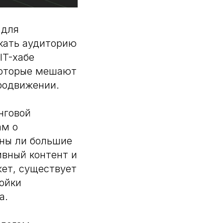
 для
екать аудиторию
IT-хабе
 которые мешают
продвижении.
нговой
ам о
жны ли большие
ивный контент и
жет, существует
ройки
а.