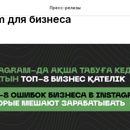
пе разберут тренды вед
Пресс-релизы
m для бизнеса