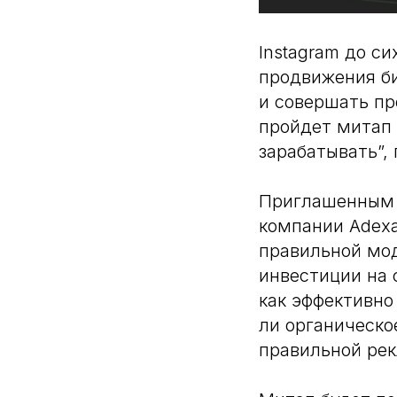
Instagram до с
продвижения би
и совершать пр
пройдет митап 
зарабатывать”,
Приглашенным 
компании Adexa
правильной мод
инвестиции на 
как эффективно 
ли органическо
правильной ре