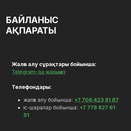
БАЙЛАНЫС
АҚПАРАТЫ
Жалға алу сұрақтары бойынша:
Telegram-да жазыңыз
Телефондары:
жалға алу бойынша:
+7 706 423 81 87
ic-шаралар бойынша:
+7 778 827 61
51