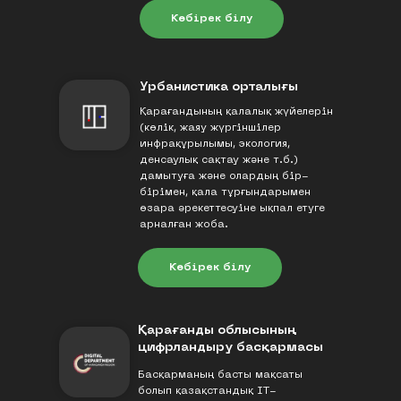
Көбірек білу
Урбанистика орталығы
Қарағандының қалалық жүйелерін
(көлік, жаяу жүргіншілер
инфрақұрылымы, экология,
денсаулық сақтау және т.б.)
дамытуға және олардың бір-
бірімен, қала тұрғындарымен
өзара әрекеттесуіне ықпал етуге
арналған жоба.
Көбірек білу
Қарағанды облысының
цифрландыру басқармасы
Басқарманың басты мақсаты
болып қазақстандық IT-