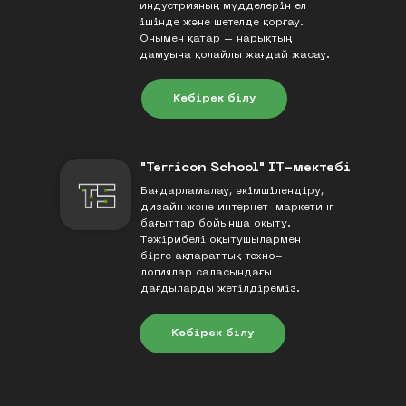
индустрияның мүдделерін ел
ішінде және шетелде қорғау.
Онымен қатар – нарықтың
дамуына қолайлы жағдай жасау.
Көбірек білу
"Terricon School" IT-мектебі
Бағдарламалау, әкімшілендіру,
дизайн және интернет-маркетинг
бағыттар бойынша оқыту.
Тәжірибелі оқытушылармен
бірге ақпараттық техно-
логиялар саласындағы
дағдыларды жетілдіреміз.
Көбірек білу