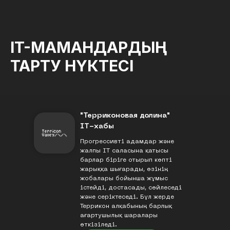
IT-МАМАНДАРДЫҢ
ТАРТУ НҮКТЕСІ
"Терриконовая долина"
IT-хабы
Прогрессивті адамдар және
жалпы IT саласына қатысы
барлар біріге отырып көпті
жарыққа шығарады, өзінің
жобалары бойынша жұмыс
істейді, достасады, сөйлеседі
және серіктеседі. Бұл жерде
Террикон алқабының барлық
ағартушылық шаралары
өткізіледі.