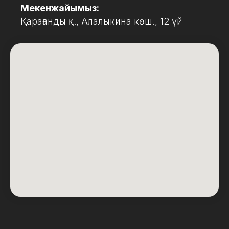
Мекенжайымыз:
Қарағанды қ., Алалыкина көш., 12 үй