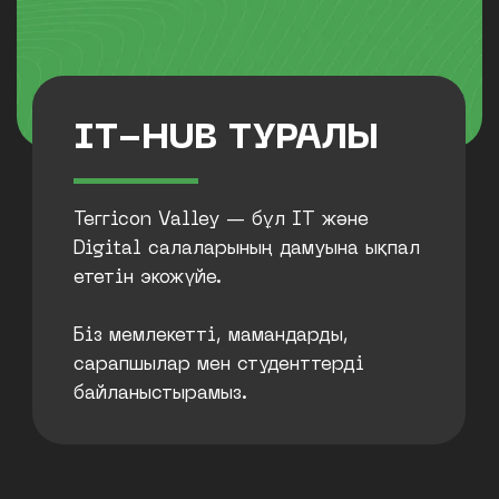
Terricon Valley — бұл IT және
Digital салаларының дамуына ықпал
ететін экожүйе.
Біз мемлекетті, мамандарды,
сарапшылар мен студенттерді
байланыстырамыз.