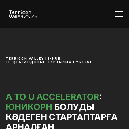
TERRICON VALLEY IT-HUB.
ІТ-ҚАРАҒАНДЫНЫҢ ТАРТЫЛЫС НҮКТЕСІ
.
A TO U ACCELERATOR
:
ЮНИКОРН
БОЛУДЫ
КӨЗДЕГЕН СТАРТАПТАРҒА
АРНАЛҒАН