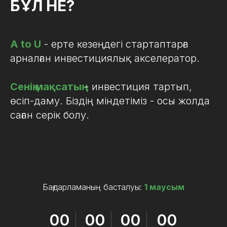
БҰЛ НЕ?
A to U
- ерте кезеңдегі стартаптарға
арналған инвестициялық акселератор.
Сенің мақсатың
- инвестиция тартып,
өсіп-даму. Біздің міндетіміз - осы жолда
саған серік болу.
Бағдарламаның басталуы:
1 маусым
00
00
00
00