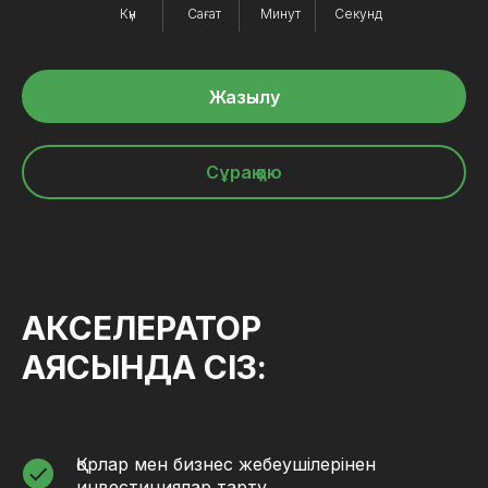
Күн
Сағат
Минут
Секунд
Жазылу
Сұрақ қою
АКСЕЛЕРАТОР
АЯСЫНДА СІЗ:
Қорлар мен бизнес жебеушілерінен
инвестициялар тарту