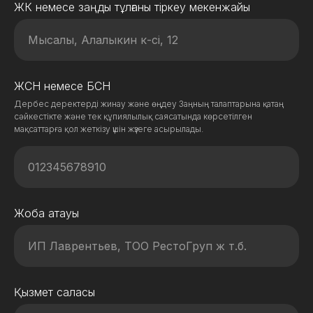
ЖК немесе заңды тұлғаны тіркеу мекенжайы
ЖСН немесе БСН
Дербес деректерді жинау және өңдеу Заңның талаптарына қатаң
сәйкестікте және тек құпиялылық саясатында көрсетілген
мақсаттарға қол жеткізу үшін жүзеге асырылады.
Жоба атауы
Қызмет саласы