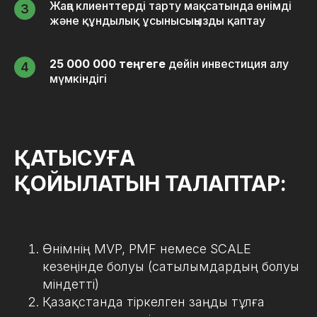
Жаңа клиенттерді тарту мақсатында өнімді
және құндылық ұсынысыңызды қаптау
25 000 000 теңгеге
дейін инвестиция алу
мүмкіндігі
ҚАТЫСУҒА
ҚОЙЫЛАТЫН ТАЛАПТАР:
Өнімнің MVP, PMF немесе SCALE
кезеңінде болуы (сатылымдардың болуы
міндетті)
Қазақстанда тіркелген заңды тұлға