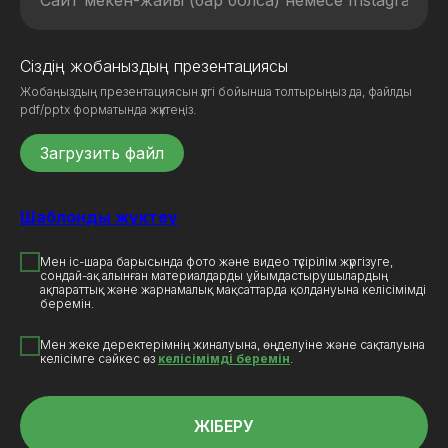
Сіздің жобаныздың презентациясы
Жобаңыздың презентациясын үлгі бойынша толтырыңыз да, файлды
pdf/pptx форматында жүктеңіз.
Загрузить файл
Шаблонды жүктеу
Мен іс-шара барысында фото және видео түсірілім жүргізуге,
сондай-ақ алынған материалдарды ұйымдастырушылардың
ақпараттық және жарнамалық мақсаттарда қолдануына келісімімді
беремін.
Мен жеке деректерімнің жиналуына, өңделуіне және сақталуына
келісімге сәйкес өз
келісімімді беремін
.
ЖІБЕРУ