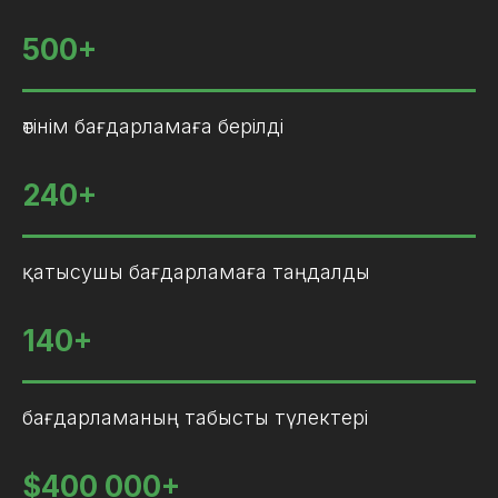
500+
өтінім бағдарламаға берілді
240+
қатысушы бағдарламаға таңдалды
140+
бағдарламаның табысты түлектері
$400 000+