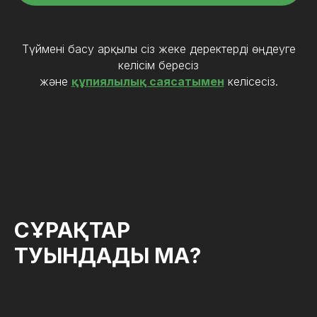
Түймені басу арқылы сіз жеке деректерді өңдеуге
келісім бересіз
және
құпиялылық саясатымен
келісесіз.
СҰРАҚТАР
ТУЫНДАДЫ МА?