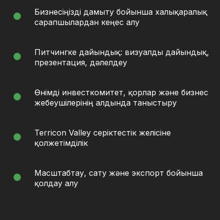
Бизнесіңізді дамыту бойынша халықаралық
сарапшылардан кеңес алу
Питчингке дайындық: визуалды дайындық,
презентация, дәлелдеу
Өнімді инвесткомитет, қорлар және бизнес
жебеушілерінің алдында таныстыру
Terricon Valley серіктестік желісіне
қолжетімділік
Масштабтау, сату және экспорт бойынша
қолдау алу