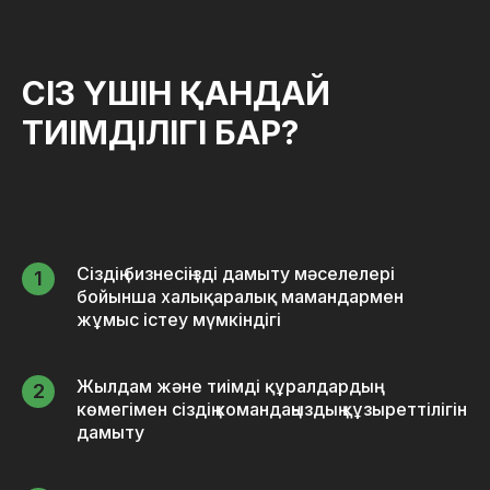
СІЗ ҮШІН
ҚАНДАЙ
ТИІМДІЛІГІ БАР?
Сіздің бизнесіңізді дамыту мәселелері
бойынша халықаралық мамандармен
жұмыс істеу мүмкіндігі
Жылдам және тиімді құралдардың
көмегімен сіздің командаңыздың құзыреттілігін
дамыту