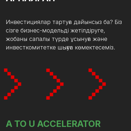
Инвестициялар тартуға дайынсыз ба? Біз
сізге бизнес-модельді жетілдіруге,
жобаны сапалы түрде ұсынуға және
инвесткомитетке шығуға көмектесеміз.
A TO U ACCELERATOR