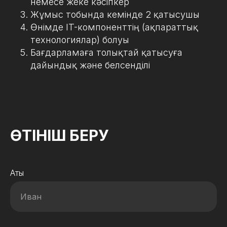
немесе жеке кәсіпкер
Жұмыс тобында кемінде 2 қатысушы
Өнімде IT-компоненттің (ақпараттық
технологиялар) болуы
Бағдарламаға толықтай қатысуға
дайындық және белсенділі
ӨТІНІШ БЕРУ
Аты