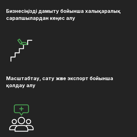
Бизнесіңізді дамыту бойынша халықаралық
сарапшылардан кеңес алу
Масштабтау, сату және экспорт бойынша
қолдау алу