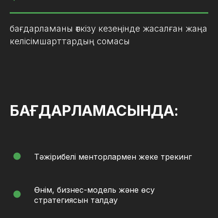
бағдарламаны өткізу кезеңінде жасалған жаңа
келісімшарттардың сомасы
БАҒДАРЛАМАСЫНДА:
Тәжірибелі менторлармен жеке трекинг
Өнім, бизнес-модель және өсу
стратегиясын талдау