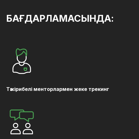
БАҒДАРЛАМАСЫНДА:
Тәжірибелі менторлармен жеке трекинг