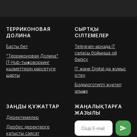
ТЕРРИКОНОВАЯ
СЫРТҚЫ
ДОЛИНА
СІЛТЕМЕЛЕР
Басты бет
Telegram-арнада IT
саласы бойынша ой
"Терриконовая Долина"
бөлісу
IT-Hub-тың коворкинг
қызметтерін көрсетуге
IT және Digital-да жұмыс
шарты
істеу
Біздің логотипті жүктеп
алыңыз
ЗАҢДЫ ҚҰЖАТТАР
ЖАҢАЛЫҚТАРҒА
ЖАЗЫЛЫ
Деректемелер
Дербес деректерге
қатысты саясат