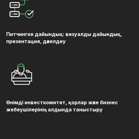
Питчингке дайындық: визуалды дайындық,
презентация, дәлелдеу
Өнімді инвесткомитет, қорлар және бизнес
жебеушілерінің алдында таныстыру