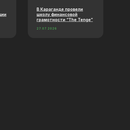
В Караганде провели
ции
школу финансовой
грамотности “The Tenge”
27.07.2026
п
Преподаватель
английского проведет