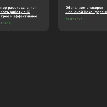
кер рассказала, как
Объявляем спикеров
лать работу в 1С
июльской Неконферен
трее и эффективнее
28.07.2026
07.2026
 лекции расскажут, как
В хабе пройдет воркшо
фективнее работать в
по финансовой