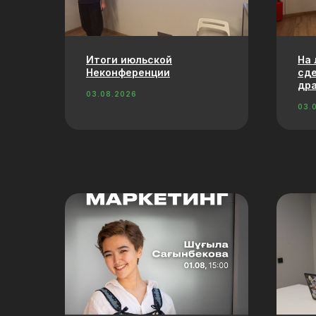
Итоги июльской
На 
Неконференции
сде
дра
03.08.2026
03.