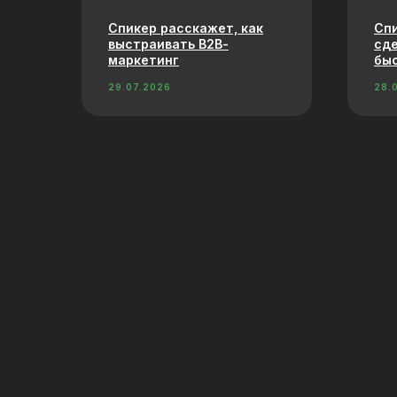
Спикер расскажет, как
Спи
выстраивать В2В-
сде
маркетинг
быс
29.07.2026
28.
В хабе состоялась новая
На
встреча разговорного
эф