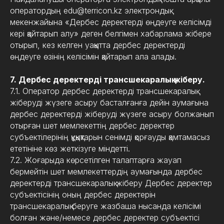
оператордың edu@terricon.kz электрондық
мекенжайына «Дербес деректерді өңдеуге келісімді
кері қайтарып алу» деген белгімен хабарлама жібере
отырып, кез келген уақытта дербес деректерді
өңдеуге өзінің келісімін қайтарып ала алады.
7. Дербес деректерді трансшекаралық жіберу.
7.1. Оператор дербес деректерді трансшекаралық
жіберуді жүзеге асыру басталғанға дейін аумағына
дербес деректерді жіберуді жүзеге асыру болжанып
отырған шет мемлекеттің дербес деректер
субъектілерінің құқықтарын сенімді қорғауды қамтамасыз
ететініне көз жеткізуге міндетті.
7.2. Жоғарыда көрсетілген талаптарға жауап
бермейтін шет мемлекеттердің аумағында дербес
деректерді трансшекаралық жіберу Дербес деректер
субъектісінің оның дербес деректерін
трансшекаралық беруге жазбаша нысанда келісімі
болған және/немесе дербес деректер субъектісі