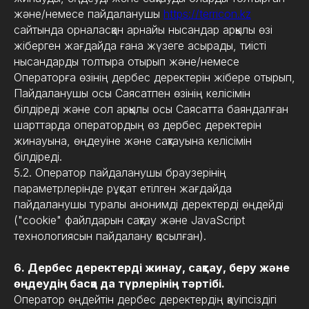
және/немесе пайдаланушы
https://terricon.kz
сайтында орналасқан арнайы нысандар арқылы өзі
жіберген жағдайда ғана жүзеге асырады, тиісті
нысандарды толтыра отырып және/немесе
Операторға өзінің дербес деректерін жібере отырып,
Пайдаланушы осы Саясатпен өзінің келісімін
білдіреді және сол арқылы осы Саясатта баяндалған
шарттарда оператордың өз дербес деректерін
жинауына, өңдеуіне және сақтауына келісімін
білдіреді.
5.2. Оператор пайдаланушы браузерінің
параметрлерінде рұқсат етілген жағдайда
пайдаланушы туралы анонимді деректерді өңдейді
("cookie" файлдарын сақтау және JavaScript
технологиясын пайдалану қосылған).
6. Дербес деректерді жинау, сақтау, беру және
өңдеудің басқа да түрлерінің тәртібі.
Оператор өңдейтін дербес деректердің қауіпсіздігі