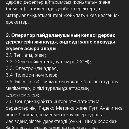
дербес деректер қайтарымсыз жойылатын және
(немесе) нәтижесінде дербес деректердің
материалдық жеткізгіштері жойылатын кез келген іс-
әрекеттер.
3. Оператор пайдаланушының келесі дербес
деректерін жинауды, өңдеуді және сақтауды
жүзеге асыра алады:
3.1. Тегі, аты, жөні;
3.2. Жеке сәйкестендіру нөмірі (ЖСН);
3.3. Электронды адрес;
3.4. Телефон нөмірлері;
3.5. Білімі, кәсібі, мамандығы және біліктілігі туралы
мәліметтер, білімі туралы құжаттардың
деректемелері;
3.6. Сондай-ақ сайтта интернет-Статистика
сервистерінің (Яндекс Метрика және Гугл Аналитика
және басқалар) көмегімен келушілер туралы
иесіздендірілген деректерді (оның ішінде «cookie»
файлдарын) жинау және өңдеу жүргізіледі.