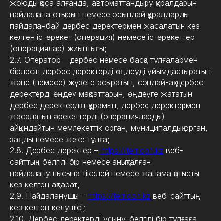
жоюды қоса алғанда, автоматтандыру құралдарын
пайдалана отырып немесе осындай құралдарды
пайдаланбай дербес деректермен жасалатын кез
келген іс-әрекет (операция) немесе іс-әрекеттер
(операциялар) жиынтығы;
2.7. Оператор – дербес немесе басқа тұлғалармен
бірлесіп дербес деректерді өңдеуді ұйымдастыратын
және (немесе) жүзеге асыратын, сондай-ақ дербес
деректерді өңдеу мақсаттарын, өңдеуге жататын
дербес деректердің құрамын, дербес деректермен
жасалатын әрекеттерді (операцияларды)
айқындайтын мемлекеттік орган, муниципалдық орган,
заңды немесе жеке тұлға;
2.8. Дербес деректер –
https://terricon.kz
веб-
сайттың белгілі бір немесе анықталған
пайдаланушысына тікелей немесе жанама қатысты
кез келген ақпарат;
2.9. Пайдаланушы –
https://terricon.kz
веб-сайттың
кез келген келушісі;
2.10. Дербес деректерді ұсыну-белгілі бір тұлғаға