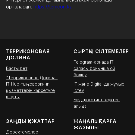
орналасқан:
https://terricon.kz
ТЕРРИКОНОВАЯ
СЫРТҚЫ СІЛТЕМЕЛЕР
ДОЛИНА
Telegram-арнада IT
Басты бет
саласы бойынша ой
бөлісу
"Терриконовая Долина"
IT-Hub-тың коворкинг
IT және Digital-да жұмыс
қызметтерін көрсетуге
істеу
шарты
Біздің логотипті жүктеп
алыңыз
ЗАҢДЫ ҚҰЖАТТАР
ЖАҢАЛЫҚТАРҒА
ЖАЗЫЛЫ
Деректемелер