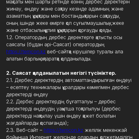
мақсаты мен шарты ретінде өзінің дербес деректерін
жинау, өңдеу және сақтау кезінде адамның және
азаматтың құқықтары мен бостандықтарын сақтауды,
оның ішінде жеке өмірге қол сұғылмаушылық, жеке
және отбасылық құпия құқықтарын қорғауды қояды.
1.2. Оператордың дербес деректерге қатысты осы
саясаты (бұдан әрі-Саясат) оператордың
https://terricon.kz
веб-сайтқа кірушілер туралы ала
алатын барлық ақпаратқа қолданылады.
2. Саясат қолданылатын негізгі түсініктер.
2.1. Дербес деректердің автоматтандырылған өңдеуі
– есептеу техникалары құралдары көмегімен дербес
деректерді өңдеу
2.2. Дербес деректердің бұғатталуы – дербес
деректерді өңдеудің уақытша тоқтатылуы (дербес
деректерді нақтылау үшін өңдеу қажет болатын
жағдайларды қоспағанда);
2.3. Веб-сайт –
https://terricon.kz
желілік мекенжай
бойынша Интернет желісінде олардың қолжетімділігін