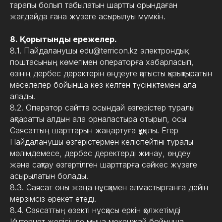
тарапы болып табылатын шартты орындаған
жағдайда ғана жүзеге асырылуы мүмкін.
8. Қорытынды ережелер.
8.1. Пайдаланушы edu@terricon.kz электрондық
поштасының көмегімен операторға хабарласып,
өзінің дербес деректерін өңдеуге қатысты қызықтыратын
мәселелер бойынша кез келген түсініктемені ала
алады.
8.2. Оператор сайтта осындай өзгерістер туралы
ақпаратты алдын ала орналастыра отырып, осы
Саясаттың шарттарын жаңартуға құқылы. Егер
Пайдаланушы өзгерістермен келіспейтіні туралы
мәлімдемесе, дербес деректерді жинау, өңдеу
және сақтау өзгертілген шарттарға сәйкес жүзеге
асырылатын болады.
8.3. Саясат оны жаңа нұсқамен алмастырғанға дейін
мерзімсіз әрекет етеді.
8.4. Саясаттың өзекті нұсқасы еркін қолжетімді
Интернет желісінде мына мекенжай бойынша