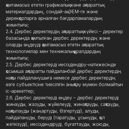
қамтамасыз ететін графикалық және ақпараттық
материалдардың, сондай-ақ ЭЕМ-ге және
дерекқорларға арналған бағдарламалардың
жиынтығы;
2.4. Дербес деректердің ақпараттық жүйесі – деректер
базасында қамтылған дербес деректердің және
оларды өңдеуді қамтамасыз ететін ақпараттық
технологиялар мен техникалық құралдардың
жиынтығы;
2.5. Дербес деректерді иесіздендіру-нәтижесінде
қосымша ақпаратты пайдаланбай дербес деректердің
нақты пайдаланушыға немесе дербес деректердің
өзге субъектісіне тиесілігін анықтау мүмкін болмайтын
іс-әрекеттер;
2.6. Дербес деректерді өңдеу – дербес деректерді
жинауды, жазуды, жүйелеуді, жинақтауды, сақтауды,
нақтылауды (жаңартуды, Өзгертуді), алуды,
пайдалануды, беруді (таратуды, ұсынуды, қол
жеткізуді), иесіздендіруді, бұғаттауды, жоюды,