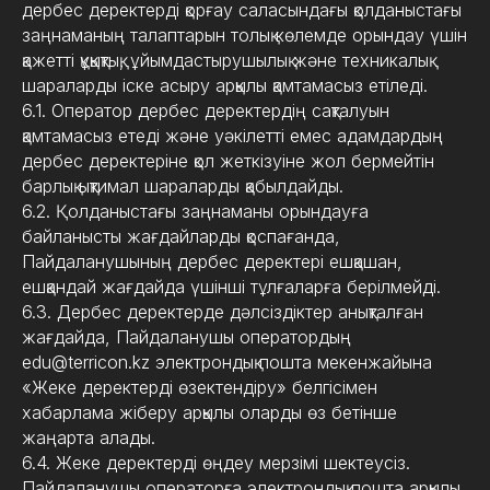
дербес деректерді қорғау саласындағы қолданыстағы
заңнаманың талаптарын толық көлемде орындау үшін
қажетті құқықтық, ұйымдастырушылық және техникалық
шараларды іске асыру арқылы қамтамасыз етіледі.
6.1. Оператор дербес деректердің сақталуын
қамтамасыз етеді және уәкілетті емес адамдардың
дербес деректеріне қол жеткізуіне жол бермейтін
барлық ықтимал шараларды қабылдайды.
6.2. Қолданыстағы заңнаманы орындауға
байланысты жағдайларды қоспағанда,
Пайдаланушының дербес деректері ешқашан,
ешқандай жағдайда үшінші тұлғаларға берілмейді.
6.3. Дербес деректерде дәлсіздіктер анықталған
жағдайда, Пайдаланушы оператордың
edu@terricon.kz электрондық пошта мекенжайына
«Жеке деректерді өзектендіру» белгісімен
хабарлама жіберу арқылы оларды өз бетінше
жаңарта алады.
6.4. Жеке деректерді өңдеу мерзімі шектеусіз.
Пайдаланушы операторға электрондық пошта арқылы