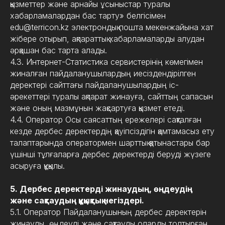
қызметтер және арнайы ұсыныстар туралы
хабарламалардан бас тарту» белгісімен
edu@terricon.kz электрондық пошта мекенжайына хат
жібере отырып, ақпараттық хабарламаларды алудан
әрқашан бас тарта алады.
4.3. Интернет-Статистика сервистерінің көмегімен
жиналған пайдаланушылардың иесіздендірілген
деректері сайттағы пайдаланушылардың іс-
әрекеттері туралы ақпарат жинауға, сайттың сапасын
және оның мазмұнын жақсартуға қызмет етеді.
4.4. Оператор Осы саясаттың ережелері сақталған
кезде дербес деректердің қауіпсіздігін қамтамасыз ету
талаптарында оператормен шарттық қатынастары бар
үшінші тұлғаларға дербес деректерді беруді жүзеге
асыруға құқылы.
5. Дербес деректерді жинаудың, өңдеудің
және сақтаудың құқықтық негіздері.
5.1. Оператор Пайдаланушының дербес деректерін
жинауды, өңдеуді және сақтауды оларды толтырған