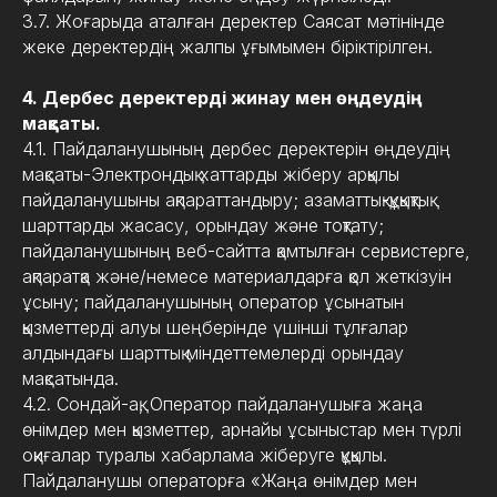
3.7. Жоғарыда аталған деректер Саясат мәтінінде
жеке деректердің жалпы ұғымымен біріктірілген.
4. Дербес деректерді жинау мен өңдеудің
мақсаты.
4.1. Пайдаланушының дербес деректерін өңдеудің
мақсаты-Электрондық хаттарды жіберу арқылы
пайдаланушыны ақпараттандыру; азаматтық-құқықтық
шарттарды жасасу, орындау және тоқтату;
пайдаланушының веб-сайтта қамтылған сервистерге,
ақпаратқа және/немесе материалдарға қол жеткізуін
ұсыну; пайдаланушының оператор ұсынатын
қызметтерді алуы шеңберінде үшінші тұлғалар
алдындағы шарттық міндеттемелерді орындау
мақсатында.
4.2. Сондай-ақ, Оператор пайдаланушыға жаңа
өнімдер мен қызметтер, арнайы ұсыныстар мен түрлі
оқиғалар туралы хабарлама жіберуге құқылы.
Пайдаланушы операторға «Жаңа өнімдер мен