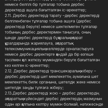
немесе белгілі бір тұлғалар тобына дербес
деректерді ашуға бағытталған іс-әрекеттер;
2.11. Дербес деректерді тарату –дербес деректерді
белгіленбеген тұлғалар тобына ашуға (дербес
деректерді беруге) немесе шектелмеген тұлғалар
тобының дербес деректерімен танысуға, оның
ішінде дербес деректерді бұқаралық ақпарат
құралдарында жариялауға, ақпараттық-
телекоммуникациялық желілерде орналастыруға
немесе дербес деректерге қандай да бір өзгеше
тәсілмен қол жеткізу мүмкіндігін беруге бағытталған
кез келген іс-әрекеттер;
2.12. Дербес деректерді трансшекаралық жіберу –
дербес деректерді шет мемлекеттің аумағына шет
мемлекеттің билік органына, шетелдік жеке немесе
шетелдік заңды тұлғаға жіберу;
2.13.Дербес деректерді жою – дербес деректердің
ақпараттық жүйесіндегі дербес деректердің мазмұнын
одан әрі қалпына келтіру мүмкін болмай, нәтижесінде