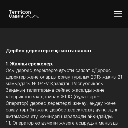
Дербес деректерге қатысты саясат
1. Жалпы ережелер.
Осы дербес деректерге қатысты саясат «Дербес
деректер және оларды қорғау туралы» 2013 жылғы 21
мамырдағы № 94-V Қазақстан Республикасы
Заңының талаптарына сәйкес жасалды және
«Терриконовая долина» ЖШС (бұдан әрі –
Оператор) дербес деректерді жинау, өңдеу және
сақтау тәртібін және дербес деректердің қауіпсіздігін
қамтамасыз ету жөніндегі шараларды айқындайды.
1.1. Оператор өз қызметін жүзеге асырудың маңызды