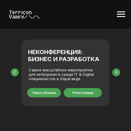
TS
НЕКОНФЕРЕНЦИЯ:
A to 
БИЗНЕС И РАЗРАБОТКА
(01.0
Програ
м
Cамое масштабное мероприятие
направл
ать
для нетворкинга среди IT & Digital
поддерж
специалистов в Караганде
их IT-п
Узнать больше
Регистрация
Узнать