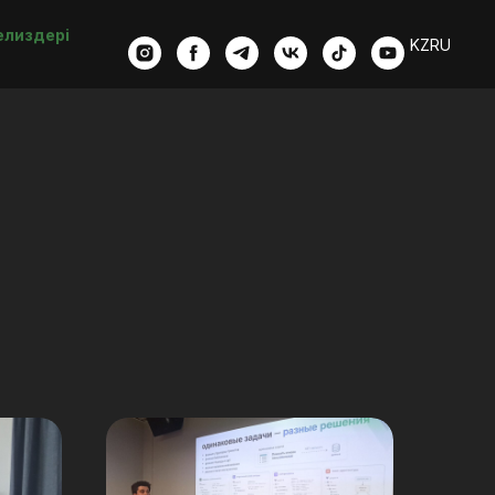
елиздері
KZ
RU