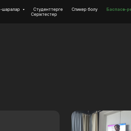
с-шаралар
Студенттерге
Спикер болу
Баспасөз-р
Серіктестер