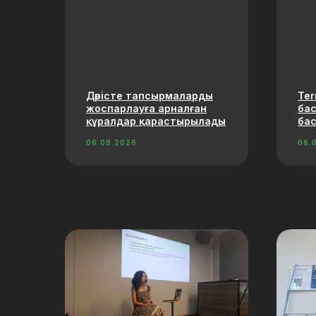
Дәрісте тапсырмаларды
Ter
жоспарлауға арналған
ба
құралдар қарастырылады
ба
06.08.2026
06.