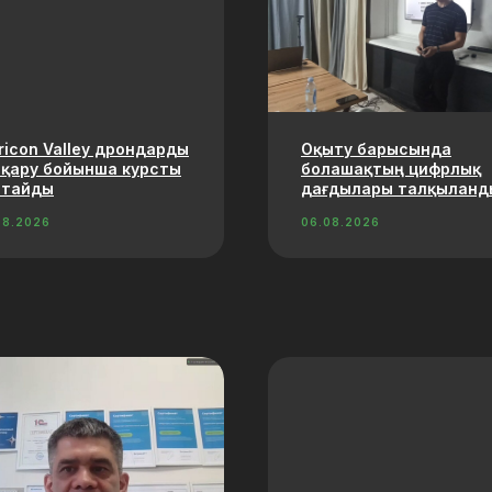
ricon Valley дрондарды
Оқыту барысында
сқару бойынша курсты
болашақтың цифрлық
стайды
дағдылары талқыланд
08.2026
06.08.2026