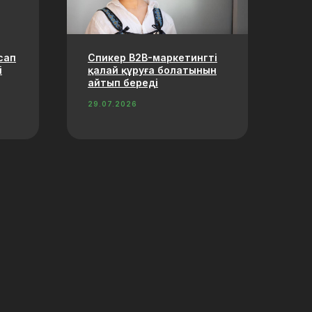
сап
Спикер B2B-маркетингті
і
қалай құруға болатынын
айтып береді
29.07.2026