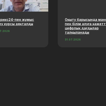
трикс24-пен жұмыс
Оқыту барысында ман
еу курсы аяқталды
пен білім алуға қажетт
цифрлық дағдылар
07.2026
талқыланады
31.07.2026