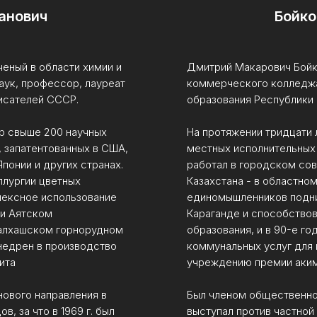
анович
Бойко
ченый в области химии и
Дмитрий Макарович Бойк
аук, профессор, лауреат
коммерческого колледжа 
исателей СССР.
образования Республики 
ор свыше 200 научных
На протяжении тридцати
, запатентованных в США,
местных исполнительных 
понии и других странах.
работал в городском сов
ллургии цветных
Казахстана - в областно
лексное использование
единомышленников подн
 и Аятском
Караганде и способствов
Балхашском горнорудном
образования, и в 90-е го
недрен в производство
коммунальных услуг для 
ита
учреждению премии акима
нового направления в
Был членом общественно
в, за что в 1969 г. был
выступал против частной 