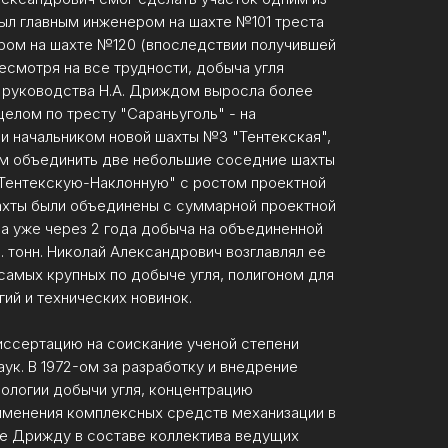
был главным инженером на шахте №101 треста
ром на шахте №120 (впоследствии получившей
Несмотря на все трудности, добыча угля
а руководства Н.А. Дриждом выросла более
 целом по тресту "Сараньуголь" - на
учи начальником новой шахты №3 "Тентекская",
м объединить две небольшие соседние шахты
Тентекскую-Наклонную" с ростом проектной
ахты были объединены с суммарной проектной
, а уже через 2 года добыча на объединенной
. тонн. Николай Александрович возглавлял ее
 самых крупных по добыче угля, полигоном для
гий и технических новинок.
диссертацию на соискание ученой степени
ук. В 1972-ом за разработку и внедрение
ологии добычи угля, концентрацию
именения комплексных средств механизации в
е Дрижду в составе коллектива ведущих