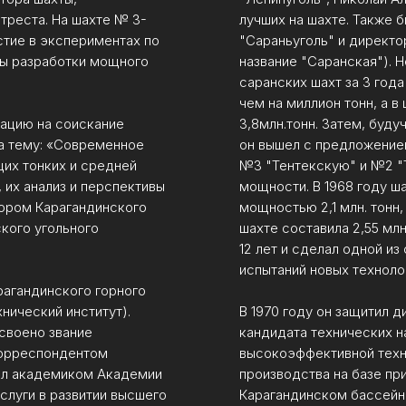
треста. На шахте № 3-
лучших на шахте. Также 
стие в экспериментах по
"Сараньуголь" и директо
ы разработки мощного
название "Саранская"). 
саранских шахт за 3 год
чем на миллион тонн, а в
тацию на соискание
3,8млн.тонн. Затем, буд
на тему: «Современное
он вышел с предложение
их тонких и средней
№3 "Тентекскую" и №2 "
 их анализ и перспективы
мощности. В 1968 году ш
тором Карагандинского
мощностью 2,1 млн. тонн
кого угольного
шахте составила 2,55 млн
12 лет и сделал одной из
испытаний новых техноло
арагандинского горного
нический институт).
В 1970 году он защитил 
исвоено звание
кандидата технических на
корреспондентом
высокоэффективной техн
тал академиком Академии
производства на базе пр
аслуги в развитии высшего
Карагандинском бассейн