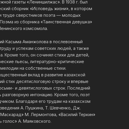
ной газеты «Лениншилжас». В 1938 г. был
еский сборник «Исповедь жизни», в котором
и труде сверстников поэта — молодых
Поэма из сборника «Таинственная девушка»
Ленинского комсомола.
ий Касыма Аманжолова в послевоенный
руду и успехам советских людей, а также
. Кроме того, он сочинял стихи для детей,
ческие пьесы, литературно-критические
 мелодии на собственные стихи.
щественный вклад в развитие казахской
ский стих десятислоговую строку и впервые
осьми- и девятислоговых строк. Последний
 разговорную интонацию. Кроме того, поэт
чиком. Благодаря его трудам на казахском
зведения А. Пушкина, Т. Шевченко, Дж.
«Маскарад» М. Лермонтова, «Василий Теркин»
ь голос» А. Маяковского.