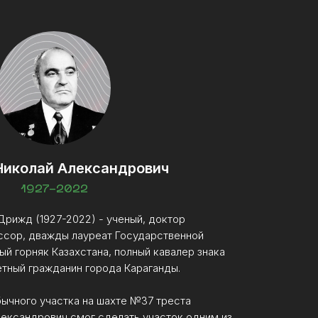
иколай Александрович
1927-2022
рижд (1927-2022) - ученый, доктор
ссор, дважды лауреат Государственной
й горняк Казахстана, полный кавалер знака
етный гражданин города Караганды.
ычного участка на шахте №37 треста
лександрович смог сделать участок одним из