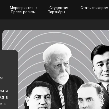
Мероприятия
Студентам
Стать спикером
Пресс-релизы
Партнёры
де
ом и
ад в
е к