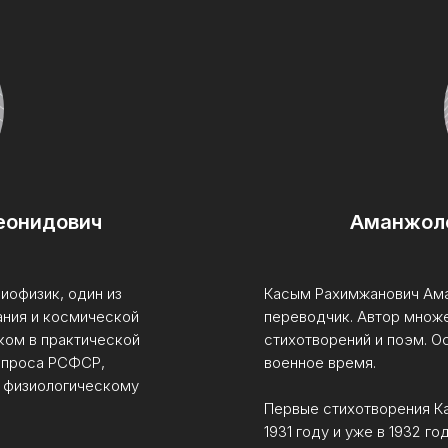
еонидович
Аманжол
иофизик, один из
Касым Рахимжанович Аман
ния и космической
переводчик. Автор множе
ком в практической
стихотворений и поэм. О
мпроса РСФСР,
военное время.
и физиологическому
Первые стихотворения К
1931 году и уже в 1932 г