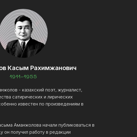
ов Касым Рахимжанович
1911-1955
жолов - казахский поэт, журналист,
ства сатирических и лирических
собенно известен по произведениям в
асыма Аманжолова начали публиковаться в
оду он получил работу в редакции