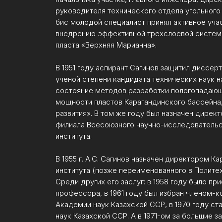
руководителя технического отдела угольного 
бис молодой специалист принял активное уча
внедрению эффективной трехслоевой систем
пласта «Верхняя Марианна».
В 1951 году аспирант Сагинов защитил диссер
ученой степени кандидата технических наук 
состояние методов разработки пологопадающ
мощности пластов Карагандинского бассейна,
развития». В том же году был назначен дирек
филиала Всесоюзного научно-исследовательс
института.
В 1955 г. А.С. Сагинов назначен директором К
института (позже переименованного в Политех
Среди других его заслуг: в 1958 году было пр
профессора, в 1961 году был избран членом-
Академии наук Казахской ССР, в 1970 году с
наук Казахской ССР. А в 1971-ом за большие з