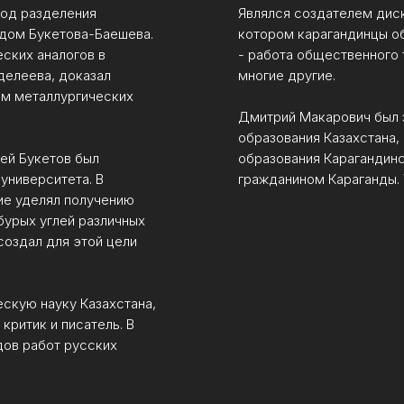
тод разделения
Являлся создателем диск
дом Букетова-Баешева.
котором карагандинцы о
ских аналогов в
- работа общественного 
делеева, доказал
многие другие.
ом металлургических
Дмитрий Макарович был 
образования Казахстана,
ней Букетов был
образования Карагандинс
университета. В
гражданином Караганды. У
ие уделял получению
бурых углей различных
оздал для этой цели
скую науку Казахстана,
критик и писатель. В
дов работ русских