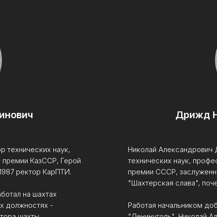
инович
Дрижд Н
р технических наук,
Николай Александрович Д
 премии КазССР, Герой
технических наук, профе
 1987 ректор КарПТИ.
премии СССР, заслуженны
"Шахтерская слава", поч
аботал на шахтах
ых должностях -
Работая начальником доб
ктора шахты,
"Ленинуголь", Николай А