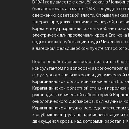
В 1941 году вместе с семьёй уехал в Челябинс
был арестован, а в марте 1943 - осужден по с
свержению советской власти. Отбывая наказа
лагерях, продолжал заниматься наукой, поэзи
Карлаге ему разрешили создать кабинет аэро
электрическими проблемами крови. Его жена
подготовила к публикации труды Чижевского 
в лагерном фельдшерском пункте Спасского л
После освобождения продолжил жить в Карага
консультантом по вопросам аэроионотерапии 
структурного анализа крови и динамической 
Карагандинской областной клинической больн
Карагандинской областной станции переливани
руководил клинической лабораторией Карага
онкологического диспансера, был научным ко
Карагандинском научно-исследовательском уг
х опубликовал труды по аэроионификации и с
движущейся крови, над которыми работал в Ка