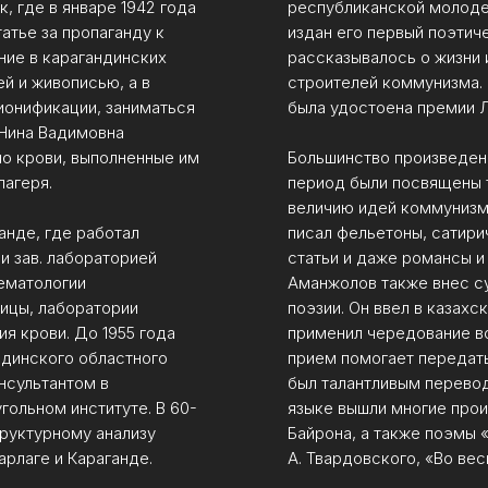
к, где в январе 1942 года
республиканской молодеж
татье за пропаганду к
издан его первый поэтич
ние в карагандинских
рассказывалось о жизни 
ей и живописью, а в
строителей коммунизма. 
ионификации, заниматься
была удостоена премии 
 Нина Вадимовна
по крови, выполненные им
Большинство произведен
агеря.
период были посвящены т
величию идей коммунизма
нде, где работал
писал фельетоны, сатири
и зав. лабораторией
статьи и даже романсы и
гематологии
Аманжолов также внес су
ицы, лаборатории
поэзии. Он ввел в казах
я крови. До 1955 года
применил чередование в
ндинского областного
прием помогает передать
нсультантом в
был талантливым перевод
ольном институте. В 60-
языке вышли многие прои
труктурному анализу
Байрона, а также поэмы 
рлаге и Караганде.
А. Твардовского, «Во вес