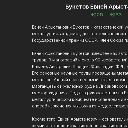
Букетов Евней Арыст
1925 – 1983
Евней Арыстанович Букетов - казахстанский у
металлургии, академик, доктор технических н
Государственной премии СССР, член Союза п
Евней Арыстанович Букетов известен как авт
трудов, 9 монографий и около 90 изобретений
Канаде, Австралии, Швеции, Финляндии, ФРГ, Я
Его основные научные труды посвящены мета
металлов. Ученый внес весомый вклад в комп
марганцевых и железных руд на Лисаковском
месторождениях. Под его руководством на 
металлургическом комбинате исследован и в
способ извлечения мышьяка из медеэлектрол
Кроме того, Евней Арыстанович – основатель 
химии и технологии халькогенов и халькогенидо