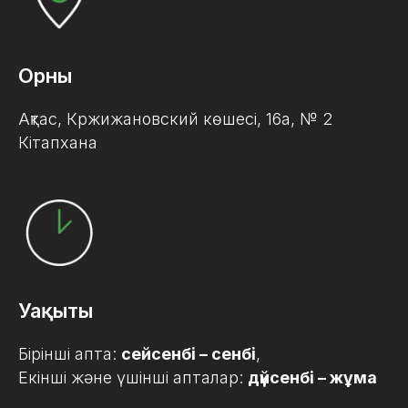
Орны
Ақтас, Кржижановский көшесі, 16а, № 2
Кітапхана
Уақыты
Бірінші апта:
сейсенбі – сенбі
,
Екінші және үшінші апталар:
дүйсенбі – жұма