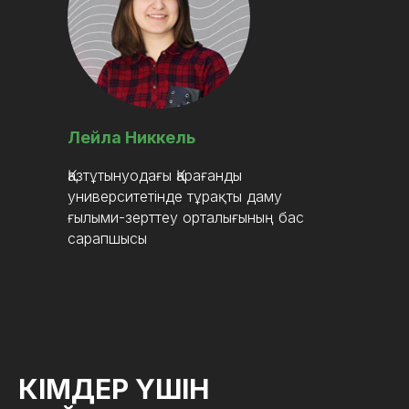
Лейла Никкель
Қазтұтынуодағы Қарағанды
университетінде тұрақты даму
ғылыми-зерттеу орталығының бас
сарапшысы
КІМДЕР ҮШІН