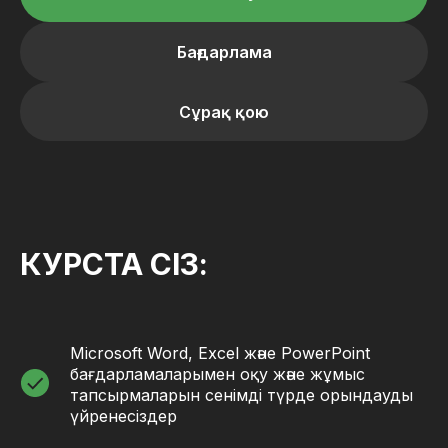
Бағдарлама
Сұрақ қою
КУРСТА СІЗ:
Microsoft Word, Excel және PowerPoint
бағдарламаларымен оқу және жұмыс
тапсырмаларын сенімді түрде орындауды
үйренесіздер