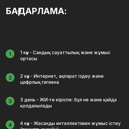
БАҒДАРЛАМА:
1 күн - Сандық сауаттылық және жұмыс
ортасы
2 күн - Интернет, ақпарат іздеу және
цифрлық гигиена
3 день - ЖИ-ге кіріспе: бұл не және қайда
қолданылады
4 күн - Жасанды интеллектімен жұмыс істеу