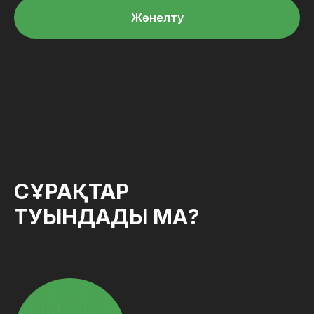
Жөнелту
СҰРАҚТАР
ТУЫНДАДЫ МА?