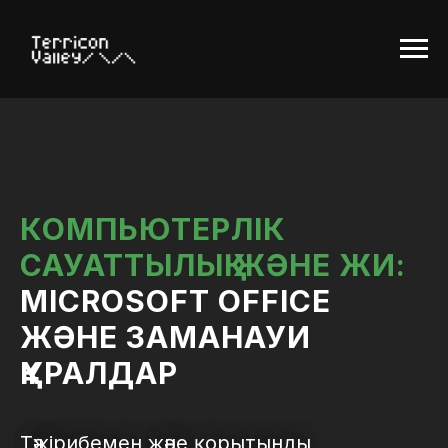
КОМПЬЮТЕРЛІК
САУАТТЫЛЫҚ ЖӘНЕ ЖИ:
MICROSOFT OFFICE
ЖӘНЕ ЗАМАНАУИ
ҚҰРАЛДАР
Тәжірибемен және қорытынды