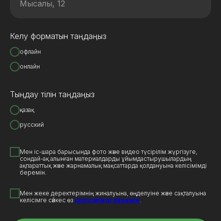
Келу форматын таңдаңыз
офлайн
онлайн
Тыңдау тілін таңдаңыз
қазақ
русский
Мен іс-шара барысында фото және видео түсірілім жүргізуге,
сондай-ақ алынған материалдарды ұйымдастырушылардың
ақпараттық және жарнамалық мақсаттарда қолдануына келісімімді
беремін.
Мен жеке деректерімнің жиналуына, өңделуіне және сақталуына
келісімге сәйкес өз
келісімімді беремін
.