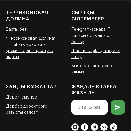
ТЕРРИКОНОВАЯ
СЫРТҚЫ
ДОЛИНА
СІЛТЕМЕЛЕР
Басты бет
Telegram-арнада IT
саласы бойынша ой
"Терриконовая Долина"
бөлісу
IT-Hub-тың коворкинг
қызметтерін көрсетуге
IT және Digital-да жұмыс
шарты
істеу
Біздің логотипті жүктеп
алыңыз
ЗАҢДЫ ҚҰЖАТТАР
ЖАҢАЛЫҚТАРҒА
ЖАЗЫЛЫ
Деректемелер
Дербес деректерге
қатысты саясат