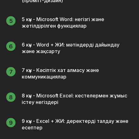
(промпт-дизайн)
5 күн - Microsoft Word: негізгі және
жетілдірілген функциялар
6 күн - Word + ЖИ: мәтіндерді дайындау
және жақсарту
7 күн - Кәсіптік хат алмасу және
коммуникациялар
8 күн - Microsoft Excel: кестелермен жұмыс
істеу негіздері
9 күн - Excel + ЖИ: деректерді талдау және
есептер