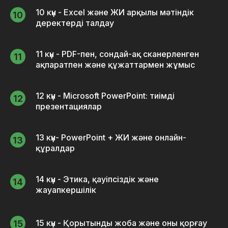
10 күн - Excel және ЖИ арқылы мәтіндік
деректерді талдау
11 күн - PDF-пен, сондай-ақ сканерленген
ақпаратпен және құжаттармен жұмыс
12 күн - Microsoft PowerPoint: тиімді
презентациялар
13 күн- PowerPoint + ЖИ және онлайн-
құралдар
14 күн - Этика, қауіпсіздік және
жауапкершілік
15 күн - Қорытынды жоба және оны қорғау