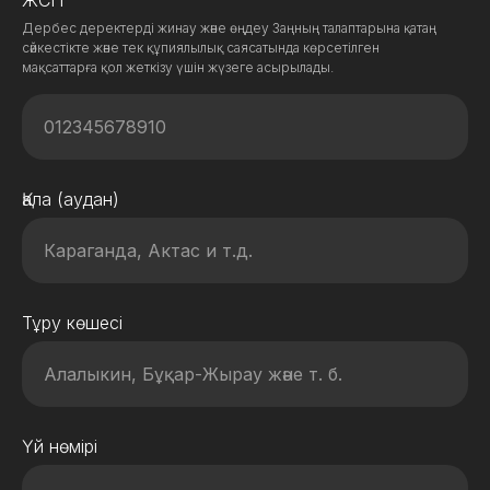
ЖСН
Дербес деректерді жинау және өңдеу Заңның талаптарына қатаң
сәйкестікте және тек құпиялылық саясатында көрсетілген
мақсаттарға қол жеткізу үшін жүзеге асырылады.
Қала (аудан)
Тұру көшесі
Үй нөмірі