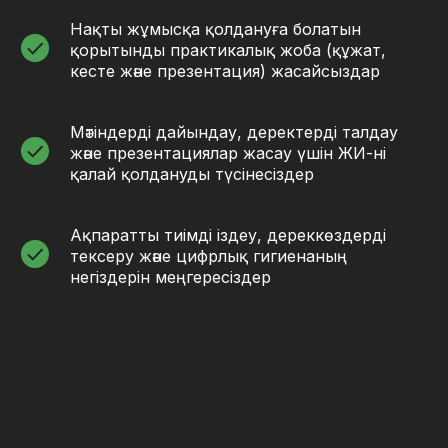
Нақты жұмысқа қолдануға болатын
қорытынды практикалық жоба (құжат,
кесте және презентация) жасайсыздар
Мәтіндерді дайындау, деректерді талдау
және презентациялар жасау үшін ЖИ-ні
қалай қолдануды түсінесіздер
Ақпаратты тиімді іздеу, дереккөздерді
тексеру және цифрлық гигиенаның
негіздерін меңгересіздер