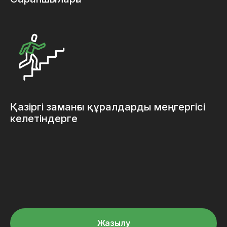
Қазіргі заманғы құралдарды меңгергісі
келетіндерге
Жазылу