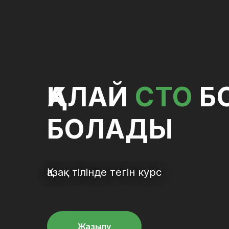
ҚАЛАЙ
CTO
Б
БОЛАДЫ
Қазақ тілінде тегін курс
Жазылу