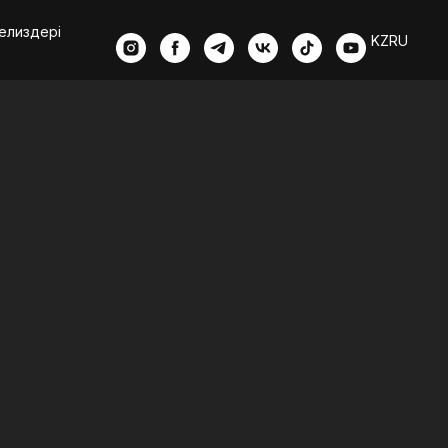
елиздері
KZ
RU