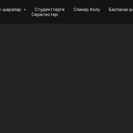
Іс-шаралар
Студенттерге
Спикер болу
Баспасөз-р
Серіктестер